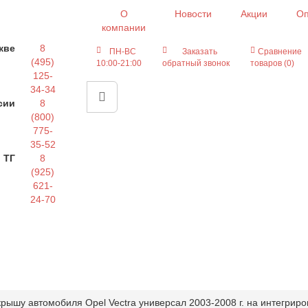
О
Новости
Акции
Оп
компании
кве
8
ПН-ВС
Заказать
Сравнение
(495)
10:00-21:00
обратный звонок
товаров (0)
125-
34-34
сии
8
(800)
775-
35-52
 ТГ
8
(925)
621-
24-70
крышу автомобиля Opel Vectra универсал 2003-2008 г. на интегрир