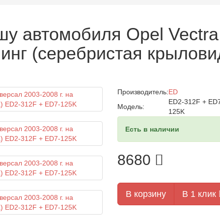
у автомобиля Opel Vectra 
инг (серебристая крылови
Производитель:
ED
ED2-312F + ED
Модель:
125K
Есть в наличии
8680
В корзину
В 1 клик