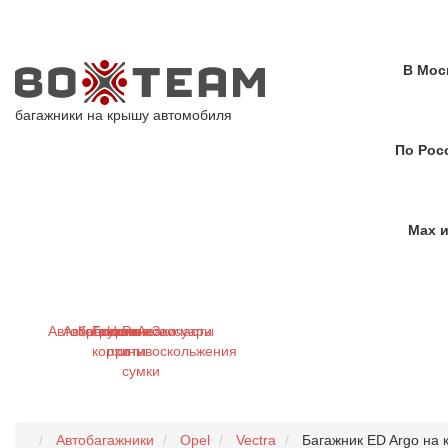
В Мос
багажники на крышу автомобиля
По Рос
Max и
Автобагажники
Автобоксы
Крепления
Грузовые
Цепи
Рюкзаки
Аксессуары
Запчасти
корзины
противоскольжения
и
сумки
Автобагажники
Opel
Vectra
Багажник ED Argo на 