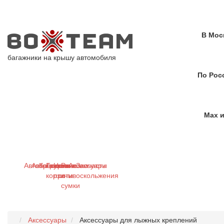
В Мос
багажники на крышу автомобиля
По Рос
Max и
Автобагажники
Автобоксы
Крепления
Грузовые
Цепи
Рюкзаки
Аксессуары
Запчасти
корзины
противоскольжения
и
сумки
Аксессуары
Аксессуары для лыжных креплений