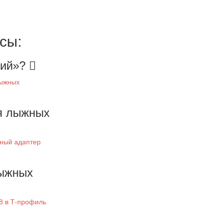
сы:
ний»?
лыжных
ля лыжных
ный адаптер
лыжных
8 в Т-профиль