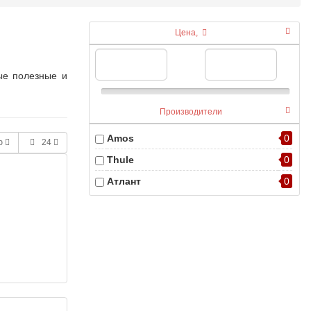
Цена,
ые полезные и
Производители
Amos
0
ю
24
Thule
0
Атлант
0