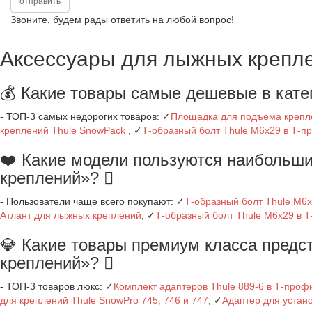
Звоните, будем рады ответить на любой вопрос!
Аксессуары для лыжных крепле
💰 Какие товары самые дешевые в кат
- ТОП-3 самых недорогих товаров: ✓
Площадка для подъема крепл
креплений Thule SnowPack
, ✓
Т-образный болт Thule M6x29 в Т-
❤️ Какие модели пользуются наибольш
креплений»?
- Пользователи чаще всего покупают: ✓
Т-образный болт Thule M6
Атлант для лыжных креплений
, ✓
Т-образный болт Thule M6x29 в 
💎 Какие товары премиум класса предс
креплений»?
- ТОП-3 товаров люкс: ✓
Комплект адаптеров Thule 889-6 в Т-проф
для креплений Thule SnowPro 745, 746 и 747
, ✓
Адаптер для устан