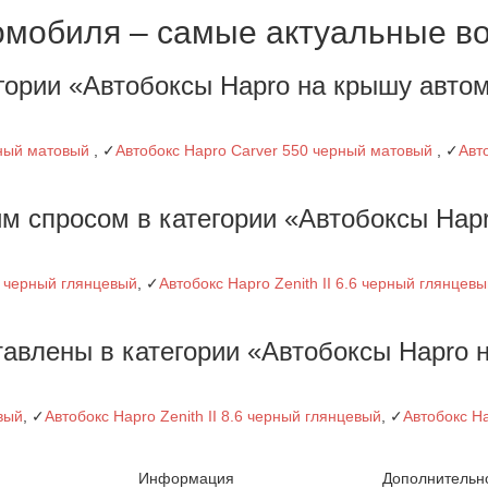
омобиля – самые актуальные в
гории «Автобоксы Hapro на крышу авто
рный матовый
, ✓
Автобокс Hapro Carver 550 черный матовый
, ✓
Авт
м спросом в категории «Автобоксы Hapr
.6 черный глянцевый
, ✓
Автобокс Hapro Zenith II 6.6 черный глянцев
тавлены в категории «Автобоксы Hapro 
вый
, ✓
Автобокс Hapro Zenith II 8.6 черный глянцевый
, ✓
Автобокс Ha
Информация
Дополнительн