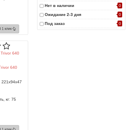
Нет в наличии
0
Ожидание 2-3 дня
0
Под заказ
0
В 1 клик
Снят с производства
0
Скоро в продаже
0
rivor 640
:
221x94x47
ь, кг:
75
В 1 клик