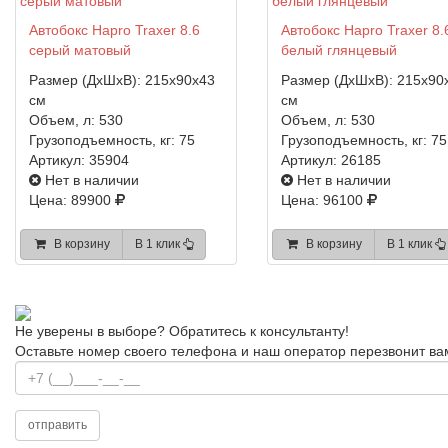
Автобокс Hapro Traxer 8.6
Автобокс Hapro Traxer 8.
серый матовый
белый глянцевый
Размер (ДхШхВ):
215x90x43
Размер (ДхШхВ):
215x90
см
см
Объем, л:
530
Объем, л:
530
Грузоподъемность, кг:
75
Грузоподъемность, кг:
75
Артикул:
35904
Артикул:
26185
Нет в наличии
Нет в наличии
Цена: 89900
Цена: 96100
В корзину
В 1 клик
В корзину
В 1 клик
Не уверены в выборе?
Обратитесь к консультанту!
Оставьте номер своего телефона и наш оператор перезвонит ва