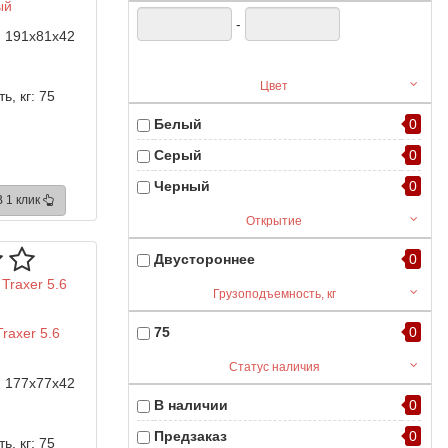
ый
550
0
-
:
191x81x42
560
0
600
0
Цвет
ь, кг:
75
640
0
Белый
0
Серый
0
Черный
0
В 1 клик
Открытие
Двустороннее
0
Грузоподъемность, кг
75
0
raxer 5.6
Статус наличия
:
177x77x42
В наличии
0
Предзаказ
0
ь, кг:
75