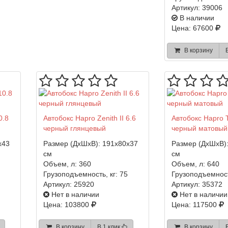
Артикул:
39006
В наличии
Цена: 67600
В корзину
0.8
Автобокс Hapro Zenith II 6.6
Автобокс Hapro T
черный глянцевый
черный матовый
x43
Размер (ДхШхВ):
191x80x37
Размер (ДхШхВ)
см
см
Объем, л:
360
Объем, л:
640
Грузоподъемность, кг:
75
Грузоподъемност
Артикул:
25920
Артикул:
35372
Нет в наличии
Нет в наличии
Цена: 103800
Цена: 117500
В корзину
В 1 клик
В корзину