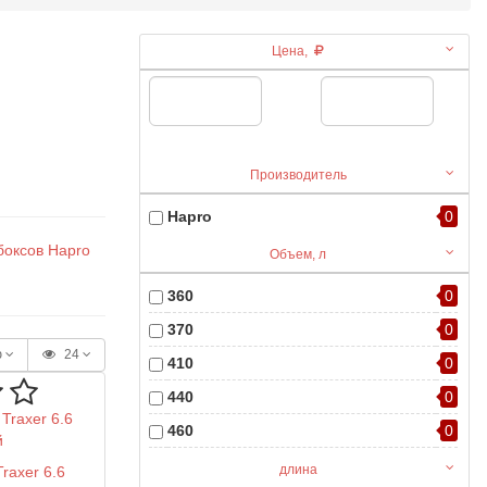
Цена,
Производитель
Hapro
0
боксов Hapro
Объем, л
360
0
370
0
ю
24
410
0
440
0
460
0
530
0
длина
raxer 6.6