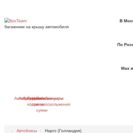
В Мос
багажники на крышу автомобиля
По Рос
Max и
Автобагажники
Автобоксы
Крепления
Грузовые
Цепи
Рюкзаки
Аксессуары
Запчасти
корзины
противоскольжения
и
сумки
Автобоксы
Hapro (Голландия)