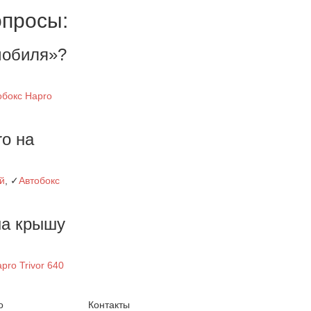
опросы:
мобиля»?
обокс Hapro
o на
ый
, ✓
Автобокс
на крышу
pro Trivor 640
о
Контакты