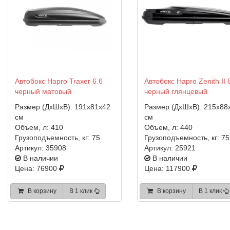
Автобокс Hapro Traxer 6.6
Автобокс Hapro Zenith II 
черный матовый
черный глянцевый
Размер (ДхШхВ):
191x81x42
Размер (ДхШхВ):
215x88
см
см
Объем, л:
410
Объем, л:
440
Грузоподъемность, кг:
75
Грузоподъемность, кг:
75
Артикул:
35908
Артикул:
25921
В наличии
В наличии
Цена: 76900
Цена: 117900
В корзину
В 1 клик
В корзину
В 1 клик