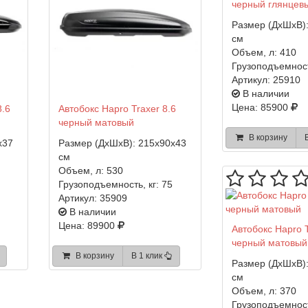
черный глянцев
Размер (ДхШхВ)
см
Объем, л:
410
Грузоподъемност
Артикул:
25910
В наличии
Цена: 85900
8.6
Автобокс Hapro Traxer 8.6
черный матовый
В корзину
x37
Размер (ДхШхВ):
215x90x43
см
Объем, л:
530
Грузоподъемность, кг:
75
Артикул:
35909
В наличии
Цена: 89900
Автобокс Hapro T
черный матовый
В корзину
В 1 клик
Размер (ДхШхВ)
см
Объем, л:
370
Грузоподъемност