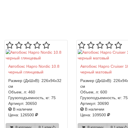
Автобокс Hapro Nordic 10.8
Автобокс Hapro Cruiser 1
черный глянцевый
черный матовый
Размер (ДхШхВ):
226x94x32
Размер (ДхШхВ):
226x94
см
см
Объем, л:
460
Объем, л:
600
Грузоподъемность, кг:
75
Грузоподъемность, кг:
75
Артикул:
30650
Артикул:
30690
В наличии
В наличии
Цена: 126500
Цена: 109500
В корзину
В 1 клик
В корзину
В 1 клик