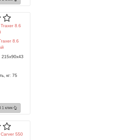
raxer 8.6
ый
:
215x90x43
ь, кг:
75
В 1 клик