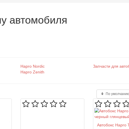
шу автомобиля
Hapro Nordic
Запчасти для авто
Hapro Zenith
По умолчани
Автобокс Hapro T