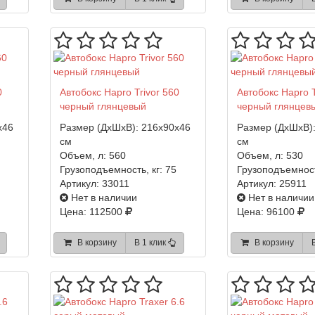
0
Автобокс Hapro Trivor 560
Автобокс Hapro T
черный глянцевый
черный глянцев
x46
Размер (ДхШхВ):
216x90x46
Размер (ДхШхВ)
см
см
Объем, л:
560
Объем, л:
530
Грузоподъемность, кг:
75
Грузоподъемност
Артикул:
33011
Артикул:
25911
Нет в наличии
Нет в наличии
Цена: 112500
Цена: 96100
В корзину
В 1 клик
В корзину