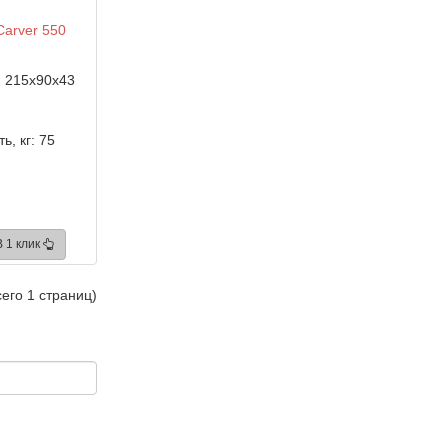
Carver 550
:
215x90x43
ь, кг:
75
В 1 клик
сего 1 страниц)