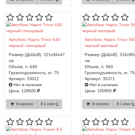
Автобокс Hapro Trivor 640
Автобокс Hapro Trivor 56
черный глянцевый
черный матовый
Размер (ДхШхВ):
221x94x47
Размер (ДхШхВ):
216x90
см
см
Объем, л:
640
Объем, л:
560
Грузоподъемность, кг:
75
Грузоподъемность, кг:
75
Артикул:
33012
Артикул:
35371
Нет в наличии
Нет в наличии
Цена: 128500
Цена: 100900
В корзину
В 1 клик
В корзину
В 1 клик