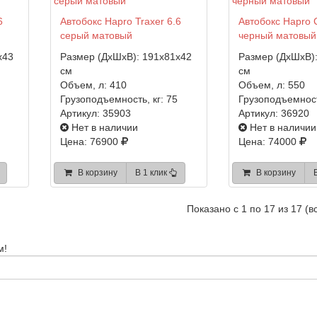
6
Автобокс Hapro Traxer 6.6
Автобокс Hapro 
серый матовый
черный матовый
x43
Размер (ДхШхВ):
191x81x42
Размер (ДхШхВ)
см
см
Объем, л:
410
Объем, л:
550
Грузоподъемность, кг:
75
Грузоподъемност
Артикул:
35903
Артикул:
36920
Нет в наличии
Нет в наличии
Цена: 76900
Цена: 74000
В корзину
В 1 клик
В корзину
Показано с 1 по 17 из 17 (в
м!