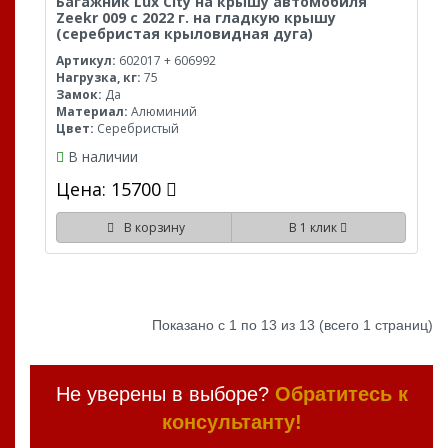
Багажник Lux City на крышу автомобиля
Zeekr 009 с 2022 г. на гладкую крышу
(серебристая крыловидная дуга)
Артикул:
602017 + 606992
Нагрузка, кг:
75
Замок:
Да
Материал:
Алюминий
Цвет:
Серебристый
В наличии
Цена: 15700
В корзину
В 1 клик
Показано с 1 по 13 из 13 (всего 1 страниц)
Не уверены в выборе?
Обратитесь к
консультанту!