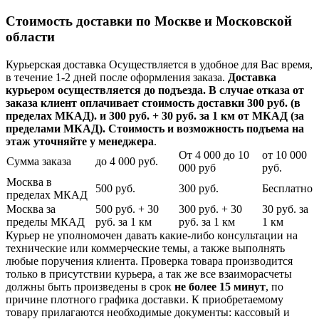
Стоимость доставки по Москве и Московской
области
Курьерская доставка Осуществляется в удобное для Вас время,
в течение 1-2 дней после оформления заказа.
Доставка
курьером осуществляется до подъезда. В случае отказа от
заказа клиент оплачивает стоимость доставки 300 руб. (в
пределах МКАД). и 300 руб. + 30 руб. за 1 км от МКАД (за
пределами МКАД). Стоимость и возможность подъема на
этаж уточняйте у менеджера
.
От 4 000 до 10
от 10 000
Сумма заказа
до 4 000 руб.
000 руб
руб.
Москва в
500 руб.
300 руб.
Бесплатно
пределах МКАД
Москва за
500 руб. + 30
300 руб. + 30
30 руб. за
пределы МКАД
руб. за 1 км
руб. за 1 км
1 км
Курьер не уполномочен давать какие-либо консультации на
технические или коммерческие темы, а также выполнять
любые поручения клиента. Проверка товара производится
только в присутствии курьера, а так же все взаиморасчеты
должны быть произведены в срок
не более 15 минут
, по
причине плотного графика доставки. К приобретаемому
товару прилагаются необходимые документы: кассовый и