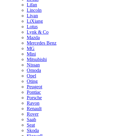
Lifan
Lincoln
Livan
LiXiang
Lotus
Lynk & Co
Mazda
Mercedes Benz
MG
Mini
Mitsubishi
Nissan
Omoda
Opel
Oting
Peugeot
Pontiac
Porsche
Ravon
Renault
Rover
Saab
Seat
Skoda
Skywell