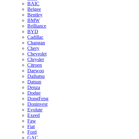
BAIC
Belgee
Bentley
BMW
Brilliance
BYD
Cadillac
Changan
Chery
Chevrolet
Chrysler
Citroen
Daewoo
Daihatsu
Datsun
Denza
Dodge
DongFeng
Doninvest
Evolute
Exeed
Faw
Fiat
Ford
GAC