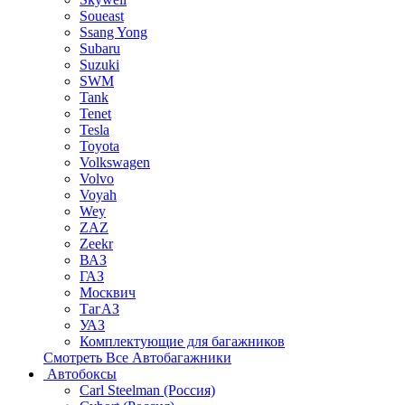
Soueast
Ssang Yong
Subaru
Suzuki
SWM
Tank
Tenet
Tesla
Toyota
Volkswagen
Volvo
Voyah
Wey
ZAZ
Zeekr
ВАЗ
ГАЗ
Москвич
ТагАЗ
УАЗ
Комплектующие для багажников
Смотреть Все Автобагажники
Автобоксы
Carl Steelman (Россия)