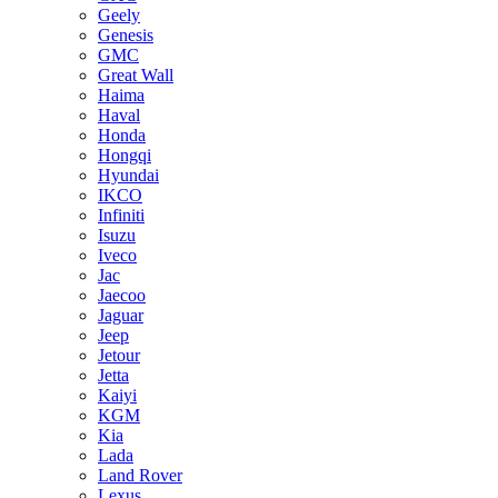
Geely
Genesis
GMC
Great Wall
Haima
Haval
Honda
Hongqi
Hyundai
IKCO
Infiniti
Isuzu
Iveco
Jac
Jaecoo
Jaguar
Jeep
Jetour
Jetta
Kaiyi
KGM
Kia
Lada
Land Rover
Lexus