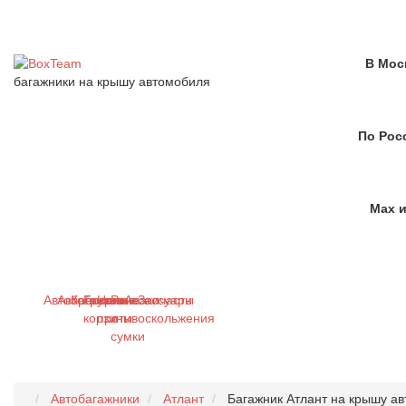
В Мос
багажники на крышу автомобиля
По Рос
Max и
Автобагажники
Автобоксы
Крепления
Грузовые
Цепи
Рюкзаки
Аксессуары
Запчасти
корзины
противоскольжения
и
сумки
Автобагажники
Атлант
Багажник Атлант на крышу ав