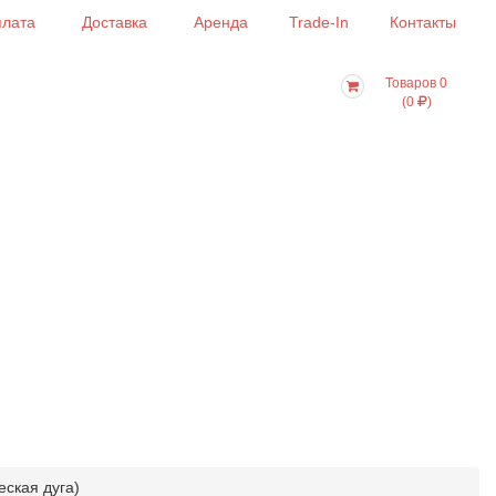
лата
Доставка
Аренда
Trade-In
Контакты
Товаров 0
(0
)
еская дуга)