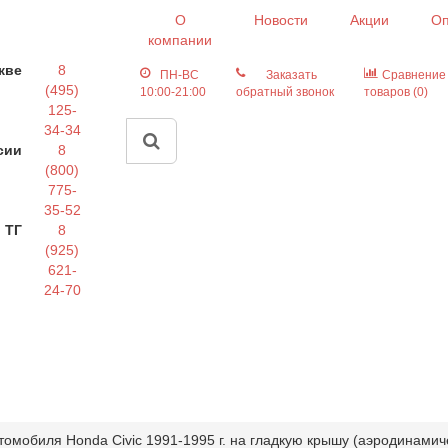
О
Новости
Акции
Оп
компании
кве
8
ПН-ВС
Заказать
Сравнение
(495)
10:00-21:00
обратный звонок
товаров (0)
125-
34-34
сии
8
(800)
775-
35-52
 ТГ
8
(925)
621-
24-70
томобиля Honda Civic 1991-1995 г. на гладкую крышу (аэродинамич