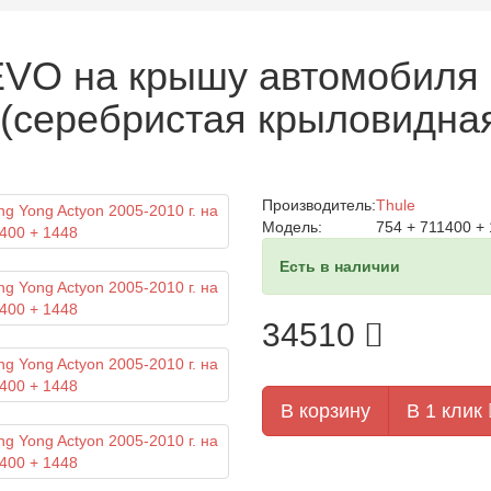
EVO на крышу автомобиля 
 (серебристая крыловидная
Производитель:
Thule
Модель:
754 + 711400 +
Есть в наличии
34510
В корзину
В 1 клик