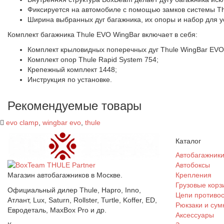
Фиксируется на автомобиле с помощью замков системы Thu
Ширина выбранных дуг багажника, их опоры и набор для 
Комплект багажника Thule EVO WingBar включает в себя:
Комплект крыловидных поперечных дуг Thule WingBar EVO
Комплект опор Thule Rapid System 754;
Крепежный комплект 1448;
Инструкция по установке.
Рекомендуемые товары
evo clamp
,
wingbar evo
,
thule
Каталог
Автобагажник
Автобоксы
Магазин автобагажников в Москве.
Крепления
Грузовые корз
Официальный дилер Thule, Hapro, Inno,
Цепи противо
Атлант, Lux, Saturn, Rollster, Turtle, Koffer, ED,
Рюкзаки и сум
Евродеталь, MaxBox Pro и др.
Аксессуары