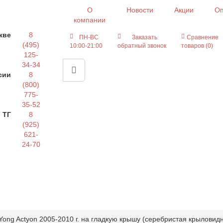
О
Новости
Акции
Оп
компании
кве
8
ПН-ВС
Заказать
Сравнение
(495)
10:00-21:00
обратный звонок
товаров (0)
125-
34-34
сии
8
(800)
775-
35-52
 ТГ
8
(925)
621-
24-70
ong Actyon 2005-2010 г. на гладкую крышу (серебристая крыловидн