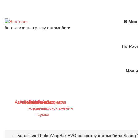
В Мос
багажники на крышу автомобиля
По Рос
Max и
Автобагажники
Автобоксы
Крепления
Грузовые
Цепи
Рюкзаки
Аксессуары
Запчасти
корзины
противоскольжения
и
сумки
Багажник Thule WingBar EVO на крышу автомобиля Ssang Y