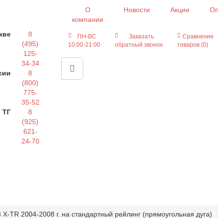
О
Новости
Акции
Оп
компании
кве
8
ПН-ВС
Заказать
Сравнение
(495)
10:00-21:00
обратный звонок
товаров (0)
125-
34-34
сии
8
(800)
775-
35-52
 ТГ
8
(925)
621-
24-70
 X-TR 2004-2008 г. на стандартный рейлинг (прямоугольная дуга)