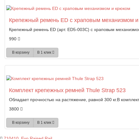
Крепежный ремень ED с храповым механизмом и
Крепежный ремень ED (арт. ED5-003C) с храповым механизмом
990
В корзину
В 1 клик
Комплект крепежных ремней Thule Strap 523
Обладает прочностью на растяжение, равной 300 кг.В комплект
3800
В корзину
В 1 клик
710410
,
Evo Raised Rail