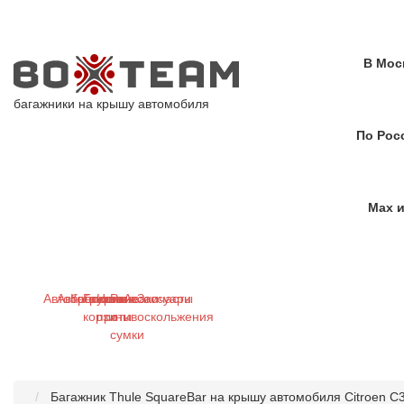
В Мос
багажники на крышу автомобиля
По Рос
Max и
Автобагажники
Автобоксы
Крепления
Грузовые
Цепи
Рюкзаки
Аксессуары
Запчасти
корзины
противоскольжения
и
сумки
Багажник Thule SquareBar на крышу автомобиля Citroen C3