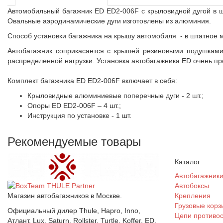
Автомобильный багажник ED ED2-006F с крыловидной дугой в ш
Овальные аэродинамические дуги изготовлены из алюминия.
Способ установки багажника на крышу автомобиля - в штатное м
Автобагажник соприкасается с крышей резиновыми подушками
распределенной нагрузки. Установка автобагажника ED очень пр
Комплект багажника ED ED2-006F включает в себя:
Крыловидные алюминиевые поперечные дуги - 2 шт.;
Опоры ED ED2-006F – 4 шт.;
Инструкция по установке - 1 шт.
Рекомендуемые товары
Каталог
Автобагажник
Автобоксы
Магазин автобагажников в Москве.
Крепления
Грузовые корз
Официальный дилер Thule, Hapro, Inno,
Цепи противо
Атлант, Lux, Saturn, Rollster, Turtle, Koffer, ED,