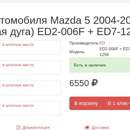
томобиля Mazda 5 2004-201
я дуга) ED2-006F + ED7-1
Производитель:
ED
ED2-006F + ED
Модель:
125K
Есть в наличии
6550
В корзину
В 1 клик
Документация
Доставка