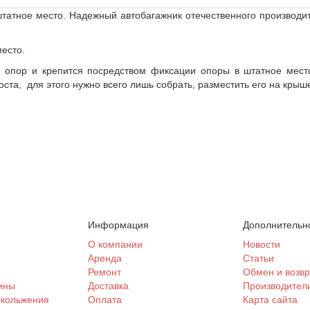
татное место. Надежный автобагажник отечественного производите
есто.
 опор и крепится посредством фиксации опоры в штатное место
оста, для этого нужно всего лишь собрать, разместить его на кры
Информация
Дополнительн
и
О компании
Новости
Аренда
Статьи
Ремонт
Обмен и возвр
ины
Доставка
Производител
скольжения
Оплата
Карта сайта