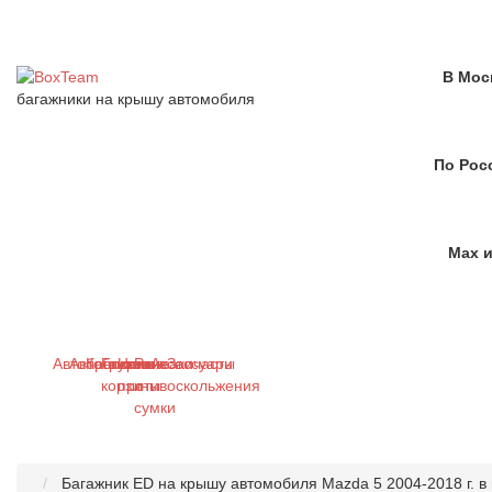
В Мос
багажники на крышу автомобиля
По Рос
Max и
Автобагажники
Автобоксы
Крепления
Грузовые
Цепи
Рюкзаки
Аксессуары
Запчасти
корзины
противоскольжения
и
сумки
Багажник ED на крышу автомобиля Mazda 5 2004-2018 г. в