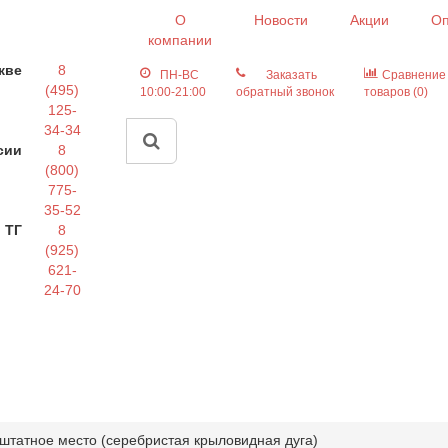
О
Новости
Акции
Оп
компании
кве
8
ПН-ВС
Заказать
Сравнение
(495)
10:00-21:00
обратный звонок
товаров (0)
125-
34-34
сии
8
(800)
775-
35-52
 ТГ
8
(925)
621-
24-70
 штатное место (серебристая крыловидная дуга)