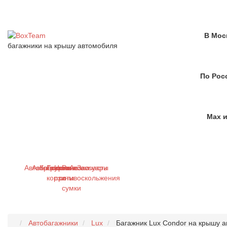
В Мос
багажники на крышу автомобиля
По Рос
Max и
Автобагажники
Автобоксы
Крепления
Грузовые
Цепи
Рюкзаки
Аксессуары
Запчасти
корзины
противоскольжения
и
сумки
Автобагажники
Lux
Багажник Lux Condor на крышу ав