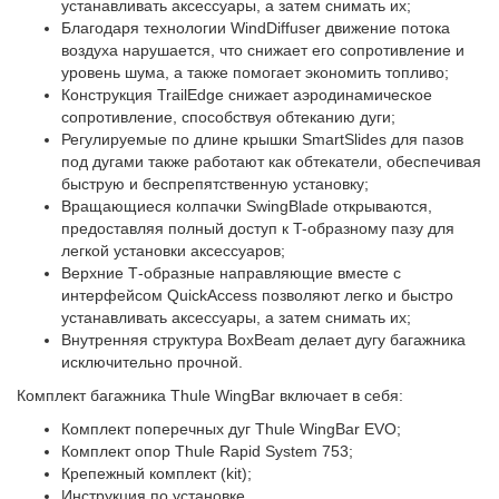
устанавливать аксессуары, а затем снимать их;
Благодаря технологии WindDiffuser движение потока
воздуха нарушается, что снижает его сопротивление и
уровень шума, а также помогает экономить топливо;
Конструкция TrailEdge снижает аэродинамическое
сопротивление, способствуя обтеканию дуги;
Регулируемые по длине крышки SmartSlides для пазов
под дугами также работают как обтекатели, обеспечивая
быструю и беспрепятственную установку;
Вращающиеся колпачки SwingBlade открываются,
предоставляя полный доступ к T-образному пазу для
легкой установки аксессуаров;
Верхние Т-образные направляющие вместе с
интерфейсом QuickAccess позволяют легко и быстро
устанавливать аксессуары, а затем снимать их;
Внутренняя структура BoxBeam делает дугу багажника
исключительно прочной.
Комплект багажника Thule WingBar включает в себя:
Комплект поперечных дуг Thule WingBar EVO;
Комплект опор Thule Rapid System 753;
Крепежный комплект (kit);
Инструкция по установке.