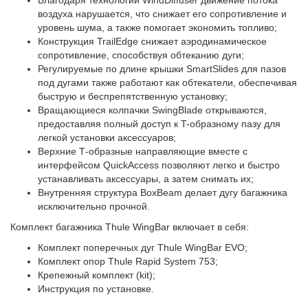
Благодаря технологии WindDiffuser движение потока
воздуха нарушается, что снижает его сопротивление и
уровень шума, а также помогает экономить топливо;
Конструкция TrailEdge снижает аэродинамическое
сопротивление, способствуя обтеканию дуги;
Регулируемые по длине крышки SmartSlides для пазов
под дугами также работают как обтекатели, обеспечивая
быструю и беспрепятственную установку;
Вращающиеся колпачки SwingBlade открываются,
предоставляя полный доступ к T-образному пазу для
легкой установки аксессуаров;
Верхние Т-образные направляющие вместе с
интерфейсом QuickAccess позволяют легко и быстро
устанавливать аксессуары, а затем снимать их;
Внутренняя структура BoxBeam делает дугу багажника
исключительно прочной.
Комплект багажника Thule WingBar включает в себя:
Комплект поперечных дуг Thule WingBar EVO;
Комплект опор Thule Rapid System 753;
Крепежный комплект (kit);
Инструкция по установке.