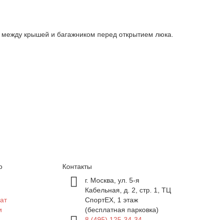
ор между крышей и багажником перед открытием люка.
о
Контакты
г. Москва, ул. 5-я
Кабельная, д. 2, стр. 1, ТЦ
ат
СпортEX, 1 этаж
и
(бесплатная парковка)
8 (495) 125-34-34