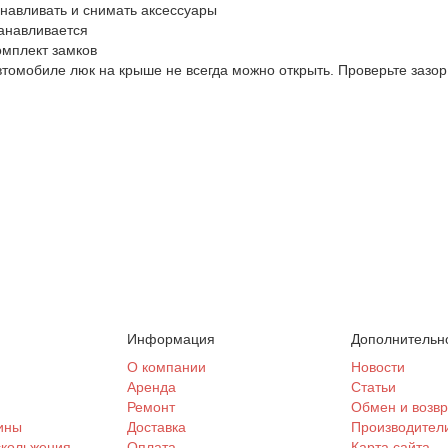
навливать и снимать аксессуары
танавливается
омплект замков
автомобиле люк на крыше не всегда можно открыть. Проверьте заз
Информация
Дополнительн
и
О компании
Новости
Аренда
Статьи
Ремонт
Обмен и возвр
ины
Доставка
Производител
скольжения
Оплата
Карта сайта