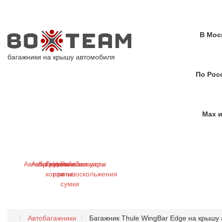
В Мос
багажники на крышу автомобиля
По Рос
Max и
Автобагажники
Автобоксы
Крепления
Грузовые
Цепи
Рюкзаки
Аксессуары
Запчасти
корзины
противоскольжения
и
сумки
Автобагажники
Багажник Thule WingBar Edge на крышу 