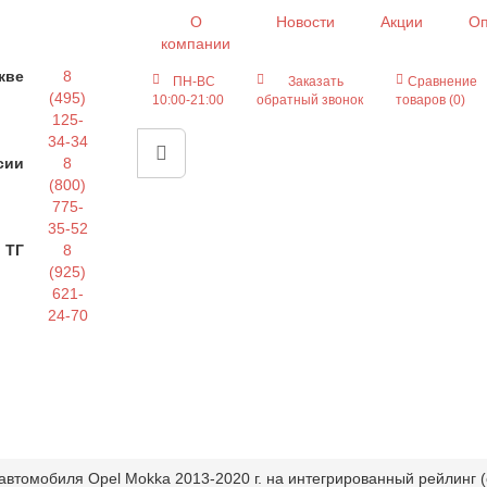
О
Новости
Акции
Оп
компании
кве
8
ПН-ВС
Заказать
Сравнение
(495)
10:00-21:00
обратный звонок
товаров (0)
125-
34-34
сии
8
(800)
775-
35-52
 ТГ
8
(925)
621-
24-70
автомобиля Opel Mokka 2013-2020 г. на интегрированный рейлинг 