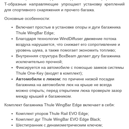
T-образные направляющие упрощают установку креплений
для спортивного снаряжения и прочего багажа.
Основные особенности:
Включает простые в установке опоры и дуги багажника
Thule WingBar Edge;
Благодаря технологии WindDiffuser движение потока
воздуха нарушается, что снижает его сопротивление и
уровень шума, а также помогает экономить топливо;
Внутренняя структура BoxBeam делает дугу багажника
исключительно прочной;
Фиксируется на автомобиле с помощью замков системы
Thule One-Key (входят в комплект);
Автомобили с люком:
по причине низкой посадки
багажника на автомобиле люк на крыше не всегда
можно открыть; перед открытием люка проверьте зазор
между крышей и багажником.
Комплект багажника Thule WingBar Edge включает в себя:
Комплект упоров Thule Rail EVO Edge;
Комплект дуг Thule WingBar EVO Edge Black;
Шестигранник с динамометрическим ключом;