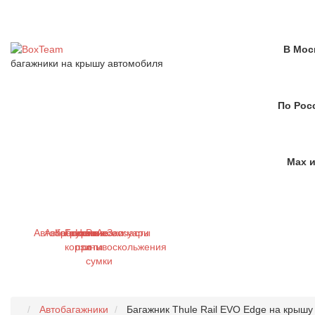
В Мос
багажники на крышу автомобиля
По Рос
Max и
Автобагажники
Автобоксы
Крепления
Грузовые
Цепи
Рюкзаки
Аксессуары
Запчасти
корзины
противоскольжения
и
сумки
Автобагажники
Багажник Thule Rail EVO Edge на крышу