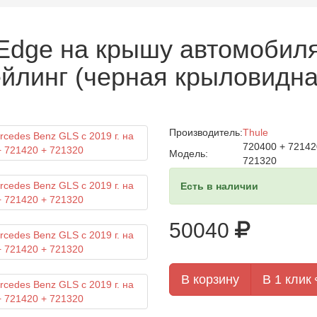
 Edge на крышу автомобил
ейлинг (черная крыловидна
Производитель:
Thule
720400 + 72142
Модель:
721320
Есть в наличии
50040
В корзину
В 1 клик