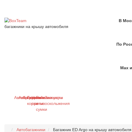
В Мос
багажники на крышу автомобиля
По Рос
Max и
Автобагажники
Автобоксы
Крепления
Грузовые
Цепи
Рюкзаки
Аксессуары
Запчасти
корзины
противоскольжения
и
сумки
Автобагажники
Багажник ED Argo на крышу автомобиля T