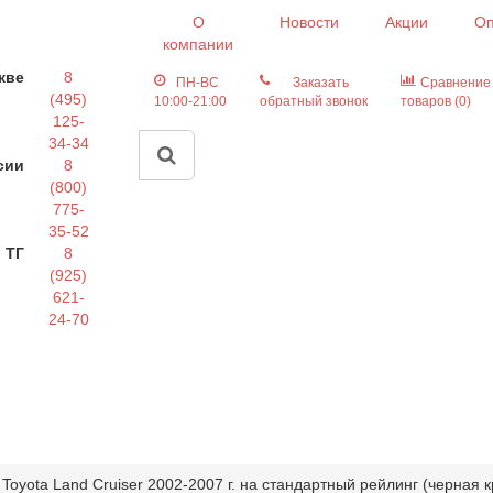
О
Новости
Акции
Оп
компании
кве
8
ПН-ВС
Заказать
Сравнение
(495)
10:00-21:00
обратный звонок
товаров (0)
125-
34-34
сии
8
(800)
775-
35-52
 ТГ
8
(925)
621-
24-70
oyota Land Cruiser 2002-2007 г. на стандартный рейлинг (черная 