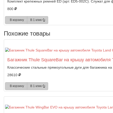
Комплект крепежных ремней ED (арт. ED5-002C). Служат для ф
800
В корзину
В 1 клик
Похожие товары
Багажник Thule SquareBar на крышу автомобиля T
Классические стальные прямоугольные дуги для багажника н
28610
В корзину
В 1 клик