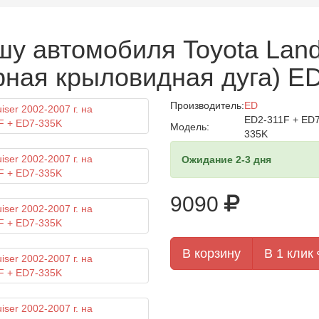
у автомобиля Toyota Land 
рная крыловидная дуга) E
Производитель:
ED
ED2-311F + ED7
Модель:
335K
Ожидание 2-3 дня
9090
В корзину
В 1 клик