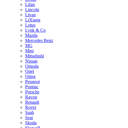
Lifan
Lincoln
Livan
LiXiang
Lotus
Lynk & Co
Mazda
Mercedes Benz
MG
Mini
Mitsubishi
Nissan
Omoda
Opel
Oting
Peugeot
Pontiac
Porsche
Ravon
Renault
Rover
Saab
Seat
Skoda
Skywell