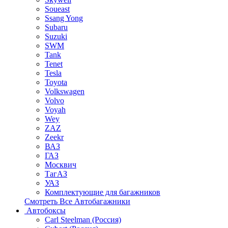
Soueast
Ssang Yong
Subaru
Suzuki
SWM
Tank
Tenet
Tesla
Toyota
Volkswagen
Volvo
Voyah
Wey
ZAZ
Zeekr
ВАЗ
ГАЗ
Москвич
ТагАЗ
УАЗ
Комплектующие для багажников
Смотреть Все Автобагажники
Автобоксы
Carl Steelman (Россия)