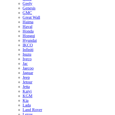
Geely
Genesis
GMC
Great Wall
Haima
Haval
Honda
Hongqi
Hyundai
IKCO
Infiniti
Isuzu
Iveco
Jac
Jaecoo
Jaguar
Jeep
Jetour
Jetta
Kaiyi
KGM
Kia
Lada
Land Rover
Lexus