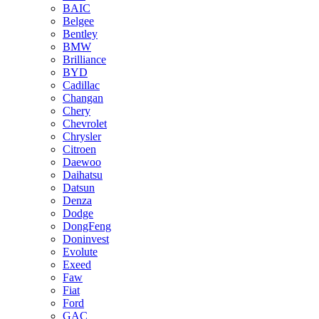
BAIC
Belgee
Bentley
BMW
Brilliance
BYD
Cadillac
Changan
Chery
Chevrolet
Chrysler
Citroen
Daewoo
Daihatsu
Datsun
Denza
Dodge
DongFeng
Doninvest
Evolute
Exeed
Faw
Fiat
Ford
GAC