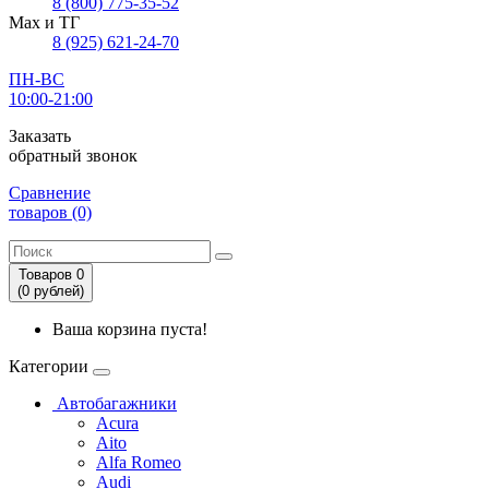
8 (800) 775-35-52
Max и ТГ
8 (925) 621-24-70
ПН-ВС
10:00-21:00
Заказать
обратный звонок
Сравнение
товаров (0)
Товаров 0
(0
рублей
)
Ваша корзина пуста!
Категории
Автобагажники
Acura
Aito
Alfa Romeo
Audi