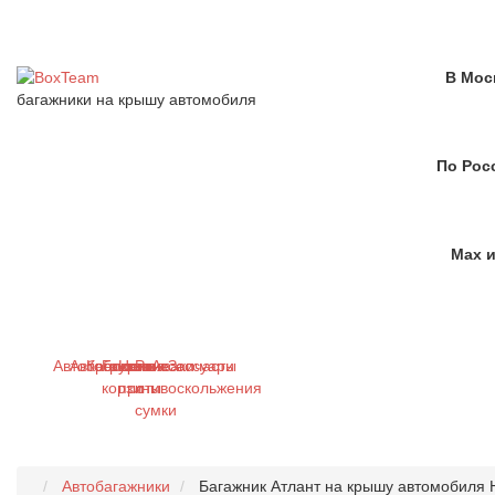
В Мос
багажники на крышу автомобиля
По Рос
Max и
Автобагажники
Автобоксы
Крепления
Грузовые
Цепи
Рюкзаки
Аксессуары
Запчасти
корзины
противоскольжения
и
сумки
Автобагажники
Багажник Атлант на крышу автомобиля H