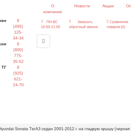
О
Новости
Акции
Оп
компании
кве
8
ПН-ВС
Заказать
Сравнение
(495)
10:00-21:00
обратный звонок
товаров (0)
125-
34-34
сии
8
(800)
775-
35-52
 ТГ
8
(925)
621-
24-70
yundai Sonata ТагАЗ седан 2001-2012 г. на гладкую крышу (черная