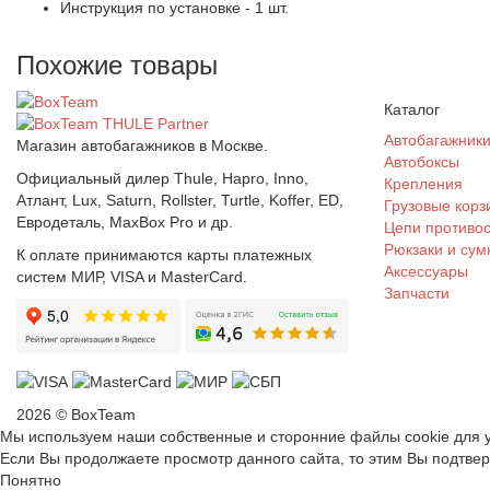
Инструкция по установке - 1 шт.
Похожие товары
Каталог
Автобагажник
Магазин автобагажников в Москве.
Автобоксы
Официальный дилер Thule, Hapro, Inno,
Крепления
Атлант, Lux, Saturn, Rollster, Turtle, Koffer, ED,
Грузовые корз
Евродеталь, MaxBox Pro и др.
Цепи противо
Рюкзаки и сум
К оплате принимаются карты платежных
Аксессуары
систем МИР, VISA и MasterCard.
Запчасти
2026 © BoxTeam
Мы используем наши собственные и сторонние файлы cookie для у
Если Вы продолжаете просмотр данного сайта, то этим Вы подтве
Понятно