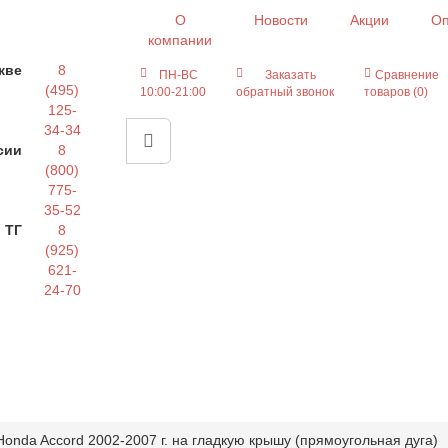
О
Новости
Акции
Оп
компании
кве
8
ПН-ВС
Заказать
Сравнение
(495)
10:00-21:00
обратный звонок
товаров (0)
125-
34-34
сии
8
(800)
775-
35-52
 ТГ
8
(925)
621-
24-70
onda Accord 2002-2007 г. на гладкую крышу (прямоугольная дуга)