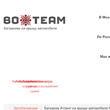
В Мос
багажники на крышу автомобиля
По Рос
Max и
Автобагажники
Автобоксы
Крепления
Грузовые
Цепи
Рюкзаки
Аксессуары
Запчасти
корзины
противоскольжения
и
сумки
Автобагажники
Багажник Атлант на крышу автомобиля H