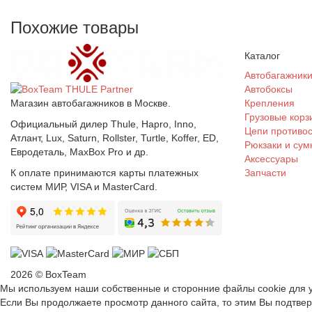
Похожие товары
Каталог
Автобагажник
Автобоксы
Магазин автобагажников в Москве.
Крепления
Грузовые корз
Официальный дилер Thule, Hapro, Inno,
Цепи противо
Атлант, Lux, Saturn, Rollster, Turtle, Koffer, ED,
Рюкзаки и сум
Евродеталь, MaxBox Pro и др.
Аксессуары
К оплате принимаются карты платежных
Запчасти
систем МИР, VISA и MasterCard.
2026 © BoxTeam
Мы используем наши собственные и сторонние файлы cookie для у
Если Вы продолжаете просмотр данного сайта, то этим Вы подтве