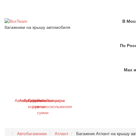
В Мос
багажники на крышу автомобиля
По Рос
Max и
Автобагажники
Автобоксы
Крепления
Грузовые
Цепи
Рюкзаки
Аксессуары
Запчасти
корзины
противоскольжения
и
сумки
Автобагажники
Атлант
Багажник Атлант на крышу ав