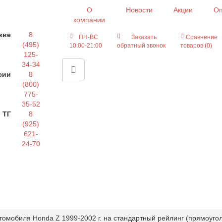
О
Новости
Акции
Оп
компании
кве
8
ПН-ВС
Заказать
Сравнение
(495)
10:00-21:00
обратный звонок
товаров (0)
125-
34-34
сии
8
(800)
775-
35-52
 ТГ
8
(925)
621-
24-70
томобиля Honda Z 1999-2002 г. на стандартный рейлинг (прямоугол