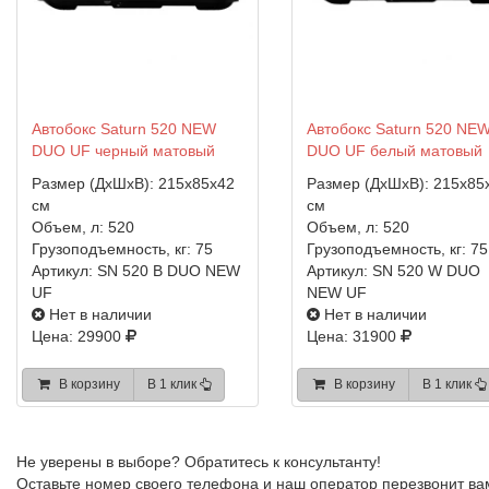
Автобокс Saturn 520 NEW
Автобокс Saturn 520 NE
DUO UF черный матовый
DUO UF белый матовый
Размер (ДхШхВ):
215x85x42
Размер (ДхШхВ):
215x85
см
см
Объем, л:
520
Объем, л:
520
Грузоподъемность, кг:
75
Грузоподъемность, кг:
75
Артикул:
SN 520 B DUO NEW
Артикул:
SN 520 W DUO
UF
NEW UF
Нет в наличии
Нет в наличии
Цена: 29900
Цена: 31900
В корзину
В 1 клик
В корзину
В 1 клик
Не уверены в выборе?
Обратитесь к консультанту!
Оставьте номер своего телефона и наш оператор перезвонит ва