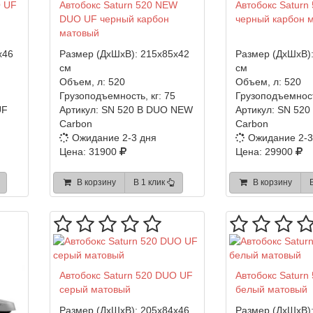
O UF
Автобокс Saturn 520 NEW
Автобокс Saturn
DUO UF черный карбон
черный карбон 
матовый
x46
Размер (ДхШхВ):
215x85x42
Размер (ДхШхВ)
см
см
Объем, л:
520
Объем, л:
520
Грузоподъемность, кг:
75
Грузоподъемност
UF
Артикул:
SN 520 B DUO NEW
Артикул:
SN 520
Carbon
Carbon
Ожидание 2-3 дня
Ожидание 2-3
Цена: 31900
Цена: 29900
В корзину
В 1 клик
В корзину
Автобокс Saturn 520 DUO UF
Автобокс Saturn
серый матовый
белый матовый
Размер (ДхШхВ):
205x84x46
Размер (ДхШхВ)