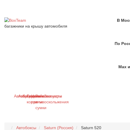
В Мос
багажники на крышу автомобиля
По Рос
Max и
Автобагажники
Автобоксы
Крепления
Грузовые
Цепи
Рюкзаки
Аксессуары
Запчасти
корзины
противоскольжения
и
сумки
Автобоксы
Saturn (Россия)
Saturn 520