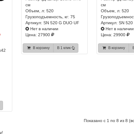
см
см
Объем, л:
520
Объем, л:
520
Грузоподъемность, кг:
75
Грузоподъемност
Артикул:
SN 520 G DUO UF
Артикул:
SN 520
Нет в наличии
Нет в наличии
Цена: 27900
Цена: 29900
W
В корзину
В 1 клик
В корзину
x42
Показано с 1 по 8 из 8 (в
м!