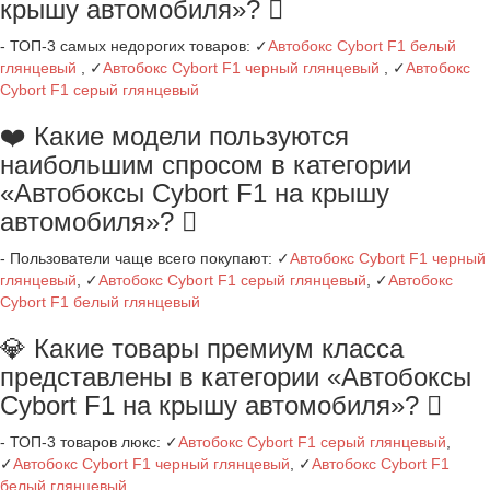
крышу автомобиля»?
- ТОП-3 самых недорогих товаров: ✓
Автобокс Cybort F1 белый
глянцевый
, ✓
Автобокс Cybort F1 черный глянцевый
, ✓
Автобокс
Cybort F1 серый глянцевый
❤️ Какие модели пользуются
наибольшим спросом в категории
«Автобоксы Cybort F1 на крышу
автомобиля»?
- Пользователи чаще всего покупают: ✓
Автобокс Cybort F1 черный
глянцевый
, ✓
Автобокс Cybort F1 серый глянцевый
, ✓
Автобокс
Cybort F1 белый глянцевый
💎 Какие товары премиум класса
представлены в категории «Автобоксы
Cybort F1 на крышу автомобиля»?
- ТОП-3 товаров люкс: ✓
Автобокс Cybort F1 серый глянцевый
,
✓
Автобокс Cybort F1 черный глянцевый
, ✓
Автобокс Cybort F1
белый глянцевый