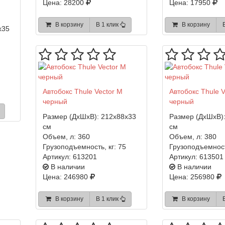
Цена: 28200
Цена: 17950
В корзину
В 1 клик
В корзину
x35
Автобокс Thule Vector M
Автобокс Thule V
черный
черный
Размер (ДхШхВ):
212x88x33
Размер (ДхШхВ)
см
см
Объем, л:
360
Объем, л:
380
Грузоподъемность, кг:
75
Грузоподъемност
Артикул:
613201
Артикул:
613501
В наличии
В наличии
Цена: 246980
Цена: 256980
В корзину
В 1 клик
В корзину