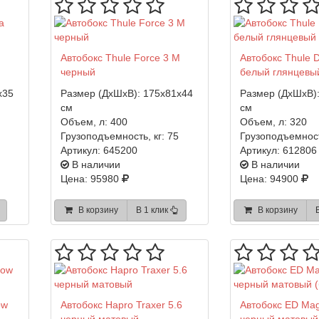
Автобокс Thule Force 3 M
Автобокс Thule 
черный
белый глянцевый
x35
Размер (ДхШхВ):
175x81x44
Размер (ДхШхВ)
см
см
Объем, л:
400
Объем, л:
320
Грузоподъемность, кг:
75
Грузоподъемност
Артикул:
645200
Артикул:
612806 
В наличии
В наличии
Цена: 95980
Цена: 94900
В корзину
В 1 клик
В корзину
ow
Автобокс Hapro Traxer 5.6
Автобокс ED Ma