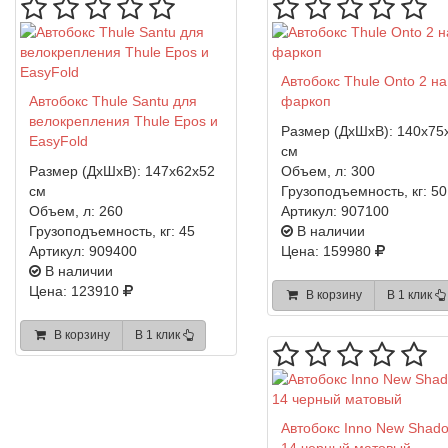
Автобокс Thule Onto 2 на
Автобокс Thule Santu для
фаркоп
велокрепления Thule Epos и
Размер (ДхШхВ):
140x75
EasyFold
см
Размер (ДхШхВ):
147x62x52
Объем, л:
300
см
Грузоподъемность, кг:
50
Объем, л:
260
Артикул:
907100
Грузоподъемность, кг:
45
В наличии
Артикул:
909400
Цена: 159980
В наличии
Цена: 123910
В корзину
В 1 клик
В корзину
В 1 клик
Автобокс Inno New Shad