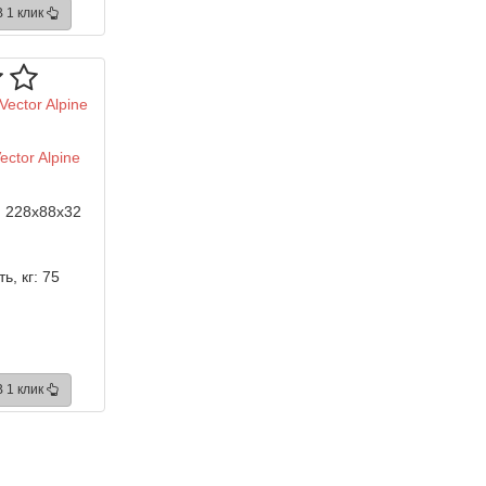
В 1 клик
ector Alpine
:
228x88x32
ь, кг:
75
В 1 клик