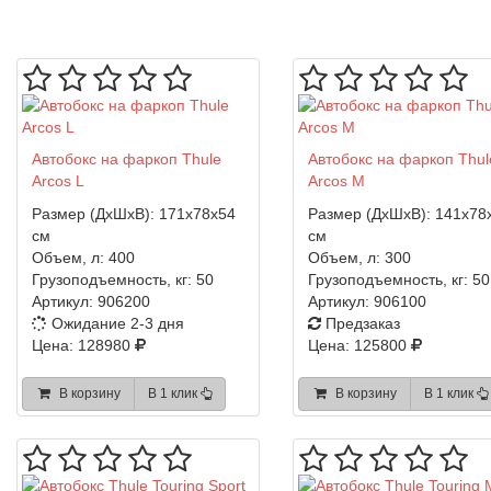
Автобокс на фаркоп Thule
Автобокс на фаркоп Thul
Arcos L
Arcos M
Размер (ДхШхВ):
171x78x54
Размер (ДхШхВ):
141x78
см
см
Объем, л:
400
Объем, л:
300
Грузоподъемность, кг:
50
Грузоподъемность, кг:
50
Артикул:
906200
Артикул:
906100
Ожидание 2-3 дня
Предзаказ
Цена: 128980
Цена: 125800
В корзину
В 1 клик
В корзину
В 1 клик