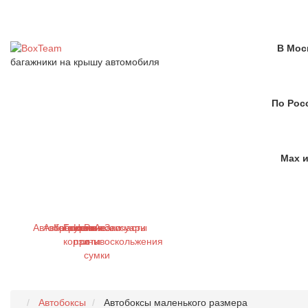
В Мос
багажники на крышу автомобиля
По Рос
Max и
Автобагажники
Автобоксы
Крепления
Грузовые
Цепи
Рюкзаки
Аксессуары
Запчасти
корзины
противоскольжения
и
сумки
Автобоксы
Автобоксы маленького размера