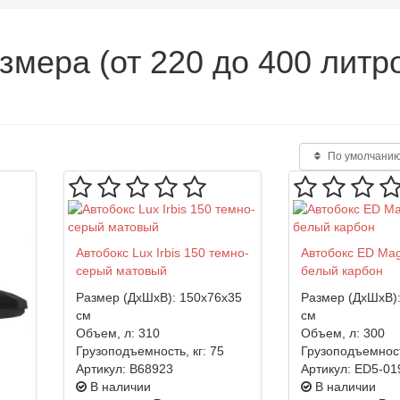
мера (от 220 до 400 литр
По умолчани
Автобокс Lux Irbis 150 темно-
Автобокс ED Ma
серый матовый
белый карбон
Размер (ДхШхВ):
150x76x35
Размер (ДхШхВ)
см
см
Объем, л:
310
Объем, л:
300
Грузоподъемность, кг:
75
Грузоподъемност
Артикул:
B68923
Артикул:
ED5-01
В наличии
В наличии