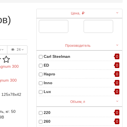
Цена,
ов)
Производитель
ю
24
Carl Steelman
0
ED
0
Hapro
0
gnum 300
Inno
0
Lux
0
:
125x78x42
Saturn
0
Объем, л
Thule
0
ь, кг:
50
220
0
9B
260
0