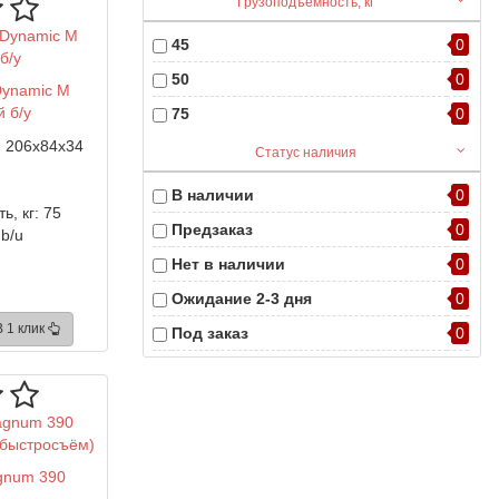
Грузоподъемность, кг
45
0
50
0
Dynamic M
 б/у
75
0
:
206x84x34
Статус наличия
В наличии
0
ь, кг:
75
Предзаказ
0
b/u
Нет в наличии
0
Ожидание 2-3 дня
0
В 1 клик
Под заказ
0
Снят с производства
0
Скоро в продаже
0
gnum 390