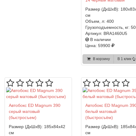
14 черный матовый
Размер (ДхШхВ):
180x83
см
Объем, л:
400
Грузоподъемность, кг:
50
Артикул:
BRA1460U5
В наличии
Цена: 59900
В корзину
В 1 клик
Автобокс ED Magnum 390
Автобокс ED Magnum 39
серый матовый
белый матовый
(быстросъем)
(быстросъём)
Размер (ДхШхВ):
185x84x42
Размер (ДхШхВ):
185x84
см
см