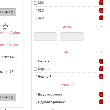
300
0
310
0
В 1 клик
320
0
330
0
длина
350
0
-
360
0
ector Alpine
370
0
Цвет
380
0
:
228x88x32
Белый
0
390
0
Серый
0
400
0
ь, кг:
75
Черный
0
Открытие
Двустороннее
0
В 1 клик
Одностороннее
0