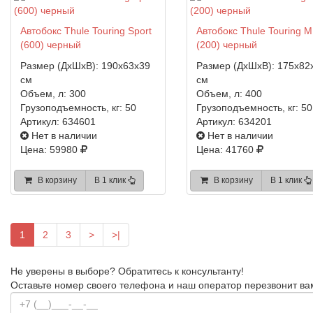
Автобокс Thule Touring Sport
Автобокс Thule Touring M
(600) черный
(200) черный
Размер (ДхШхВ):
190x63x39
Размер (ДхШхВ):
175x82
см
см
Объем, л:
300
Объем, л:
400
Грузоподъемность, кг:
50
Грузоподъемность, кг:
50
Артикул:
634601
Артикул:
634201
Нет в наличии
Нет в наличии
Цена: 59980
Цена: 41760
В корзину
В 1 клик
В корзину
В 1 клик
1
2
3
>
>|
Не уверены в выборе?
Обратитесь к консультанту!
Оставьте номер своего телефона и наш оператор перезвонит ва