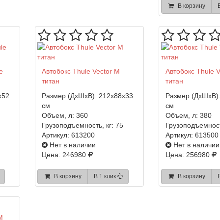
В корзину
e
Автобокс Thule Vector M
Автобокс Thule V
титан
титан
x52
Размер (ДхШхВ):
212x88x33
Размер (ДхШхВ)
см
см
Объем, л:
360
Объем, л:
380
Грузоподъемность, кг:
75
Грузоподъемност
Артикул:
613200
Артикул:
613500
Нет в наличии
Нет в наличии
Цена: 246980
Цена: 256980
В корзину
В 1 клик
В корзину