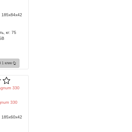
:
185x84x42
ь, кг:
75
5B
В 1 клик
gnum 330
:
185x60x42