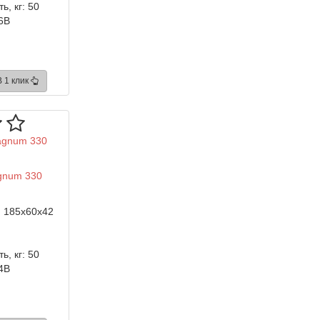
ь, кг:
50
6B
В 1 клик
gnum 330
:
185x60x42
ь, кг:
50
4B