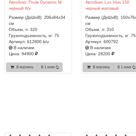
Автобокс Thule Dynamic M
Автобокс Lux Irbis 150
черный б/у
черный матовый
Размер (ДхШхВ):
206x84x34
Размер (ДхШхВ):
150x76
см
см
Объем, л:
320
Объем, л:
310
Грузоподъемность, кг:
75
Грузоподъемность, кг:
75
Артикул:
612800 b/u
Артикул:
600792
В наличии
В наличии
Цена: 94900
Цена: 28200
В корзину
В 1 клик
В корзину
В 1 клик