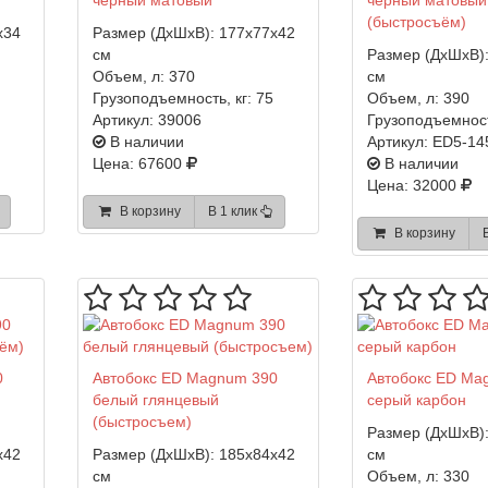
черный матовый
черный матовый
(быстросъём)
x34
Размер (ДхШхВ):
177x77x42
см
Размер (ДхШхВ)
Объем, л:
370
см
Грузоподъемность, кг:
75
Объем, л:
390
Артикул:
39006
Грузоподъемност
В наличии
Артикул:
ED5-14
Цена: 67600
В наличии
Цена: 32000
В корзину
В 1 клик
В корзину
0
Автобокс ED Magnum 390
Автобокс ED Ma
белый глянцевый
серый карбон
(быстросъем)
Размер (ДхШхВ)
x42
Размер (ДхШхВ):
185x84x42
см
см
Объем, л:
330