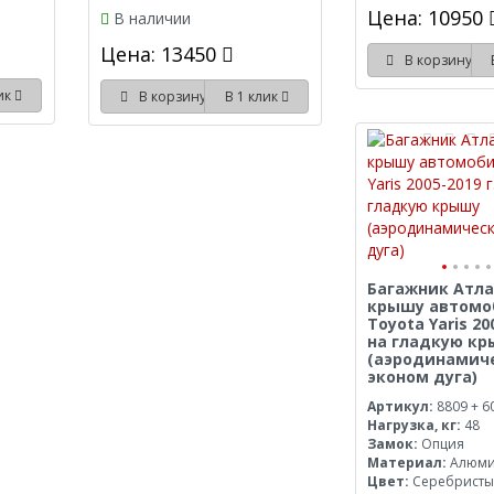
Цена: 10950
В наличии
Цена: 13450
В корзину
лик
В корзину
В 1 клик
Багажник Атла
крышу автомо
Toyota Yaris 20
на гладкую к
(аэродинамич
эконом дуга)
Артикул:
8809 + 6
Нагрузка, кг:
48
Замок:
Опция
Материал:
Алюм
Цвет:
Серебрист