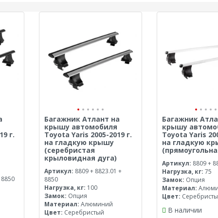
а
Багажник Атлант на
Багажник Атла
крышу автомобиля
крышу автомо
19 г.
Toyota Yaris 2005-2019 г.
Toyota Yaris 20
на гладкую крышу
на гладкую к
(серебристая
(прямоугольна
крыловидная дуга)
Артикул:
8809 + 8
Артикул:
8809 + 8823.01 +
Нагрузка, кг:
75
 8850
8850
Замок:
Опция
Нагрузка, кг:
100
Материал:
Алюм
Замок:
Опция
Цвет:
Серебрист
Материал:
Алюминий
В наличии
Цвет:
Серебристый