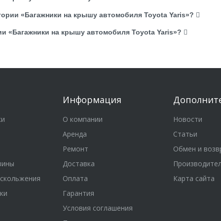
гории «Багажники на крышу автомобиля Toyota Yaris»?
ии «Багажники на крышу автомобиля Toyota Yaris»?
Информация
Дополнит
ки
О компании
Новости
Аренда
Статьи
Ремонт
Обмен и возв
зины
Доставка
Производите
оскольжения
Оплата
Карта сайта
мки
Гарантия
Условия соглашения