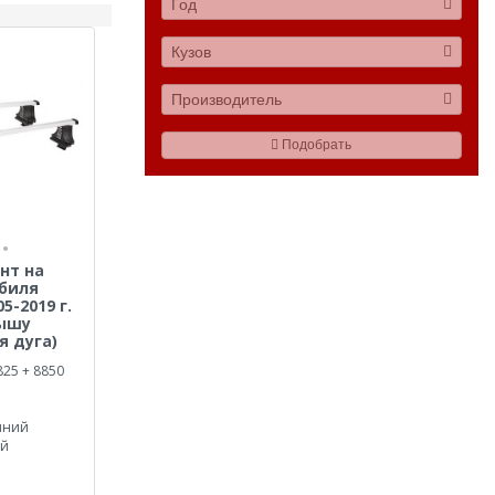
Год
Кузов
Производитель
Подобрать
нт на
биля
05-2019 г.
рышу
я дуга)
825 + 8850
иний
ый