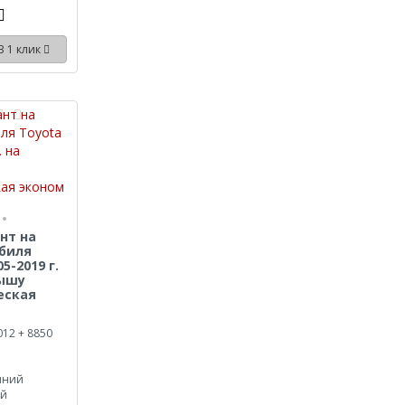
В 1 клик
нт на
биля
05-2019 г.
рышу
еская
012 + 8850
иний
ый