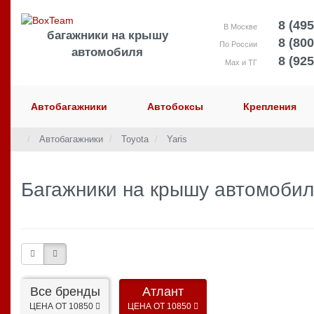
8 (495
В Москве
багажники на крышу
8 (800
По России
автомобиля
8 (925
Max и ТГ
Автобагажники
Автобоксы
Крепления
Автобагажники
Toyota
Yaris
Багажники на крышу автомобиля
Все бренды
Атлант
ЦЕНА ОТ 10850
ЦЕНА ОТ 10850