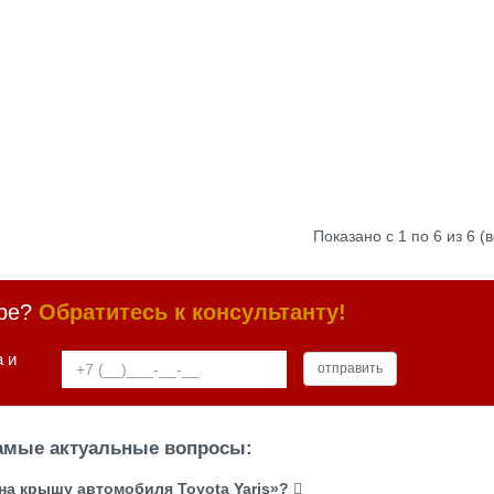
Показано с 1 по 6 из 6 (
оре?
Обратитесь к консультанту!
 и
самые актуальные вопросы:
на крышу автомобиля Toyota Yaris»?