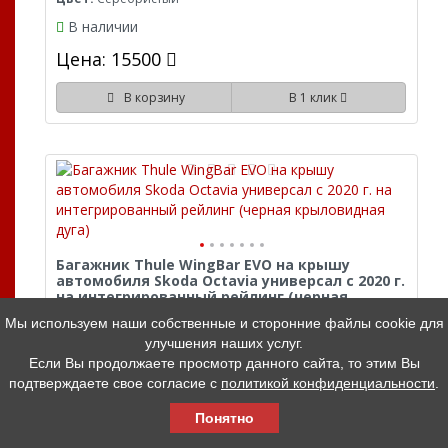
В наличии
Цена: 15500
В корзину
В 1 клик
Багажник Thule WingBar EVO на крышу
автомобиля Skoda Octavia универсал с 2020 г.
на интегрированный рейлинг (черная
крыловидная дуга)
Мы используем наши собственные и сторонние файлы cookie для
Артикул:
710600 + 711220 + 6096
улучшения наших услуг.
Нагрузка, кг:
100
Если Вы продолжаете просмотр данного сайта, то этим Вы
Замок:
Да
подтверждаете свое согласие с
политикой конфиденциальности
.
Материал:
Алюминий
Цвет:
Черный
Понятно
В наличии