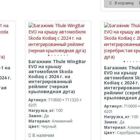
В корзину
Багажник Thule WingBar
EVO на крышу
-1 на
Багажник Thul
автомобиля Skoda
EVO на крышу
Kodiaq с 2024 г. на
24 г.
автомобиля S
интегрированный
Kodiaq с 2024 г.
рейлинг (черная
тая
интегрирован
крыловидная дуга)
рейлинг (сере
крыловидная д
Артикул:
710600 + 711320 +
6201
Артикул:
710600 +
Нагрузка, кг:
100
6201
Замок:
Да
Нагрузка, кг:
100
Материал:
Алюминий
Замок:
Да
Цвет:
Черный
Материал:
Алюм
Цвет:
Серебрист
В наличии