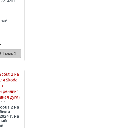
 721420 +
иний
В 1 клик
cout 2 на
биля
2024 г. на
ный
ая