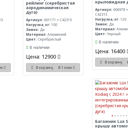
крыловидная д
рейлинг (серебристая
аэродинамическая
Артикул:
606978 +
дуга)
C42315
Нагрузка, кг:
120
15
Артикул:
601171 + C42315
Замок:
Да
Нагрузка, кг:
100
Материал:
Алюм
Замок:
Да
Цвет:
Черный
Материал:
Алюминий
Цвет:
Серебристый
В наличии
В наличии
Цена: 16400
Цена: 12900
В корзину
лик
В корзину
В 1 клик
Багажник Lux S
крышу автомо