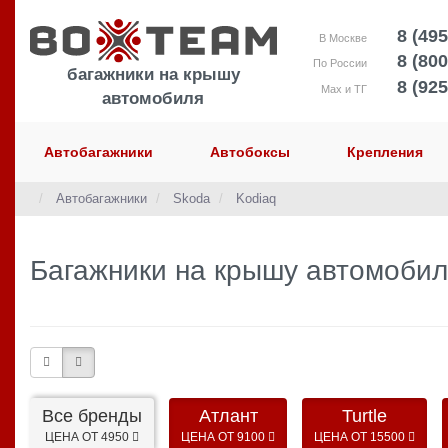
8 (495
В Москве
8 (800
По России
багажники на крышу
8 (925
Max и ТГ
автомобиля
Автобагажники
Автобоксы
Крепления
Автобагажники
Skoda
Kodiaq
Багажники на крышу автомобил
Все бренды
Атлант
Turtle
ЦЕНА ОТ 4950
ЦЕНА ОТ 9100
ЦЕНА ОТ 15500