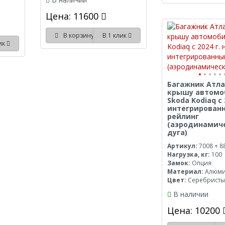
Цена: 11600
В корзину
В 1 клик
лик
Багажник Атла
крышу автомо
Skoda Kodiaq с 
интегрирован
рейлинг
(аэродинамич
дуга)
Артикул:
7008 + 8
Нагрузка, кг:
100
Замок:
Опция
Материал:
Алюм
Цвет:
Серебрист
В наличии
Цена: 10200