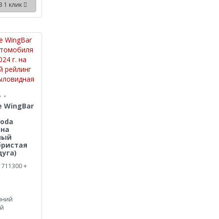
В 1 клик
e WingBar
koda
 на
ный
бристая
уга)
 711300 +
иний
ый