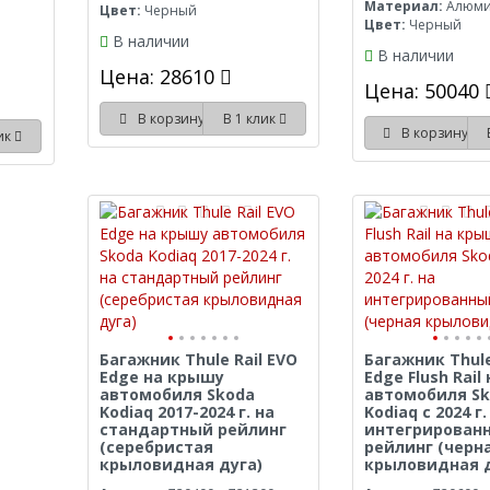
Материал:
Алюм
Цвет:
Черный
Цвет:
Черный
В наличии
В наличии
Цена: 28610
Цена: 50040
В корзину
В 1 клик
В корзину
лик
Багажник Thule Rail EVO
Багажник Thul
Edge на крышу
Edge Flush Rai
автомобиля Skoda
автомобиля S
Kodiaq 2017-2024 г. на
Kodiaq с 2024 г.
стандартный рейлинг
интегрирован
(серебристая
рейлинг (черн
крыловидная дуга)
крыловидная д