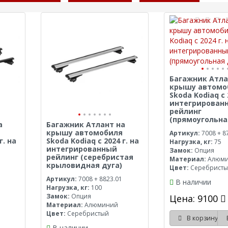
Багажник Атла
крышу автомо
Skoda Kodiaq с 
интегрирован
рейлинг
(прямоугольна
а
Багажник Атлант на
крышу автомобиля
Артикул:
7008 + 8
г. на
Skoda Kodiaq с 2024 г. на
Нагрузка, кг:
75
интегрированный
Замок:
Опция
рейлинг (серебристая
Материал:
Алюм
крыловидная дуга)
Цвет:
Серебрист
Артикул:
7008 + 8823.01
В наличии
Нагрузка, кг:
100
Замок:
Опция
Цена: 9100
Материал:
Алюминий
Цвет:
Серебристый
В корзину
В наличии