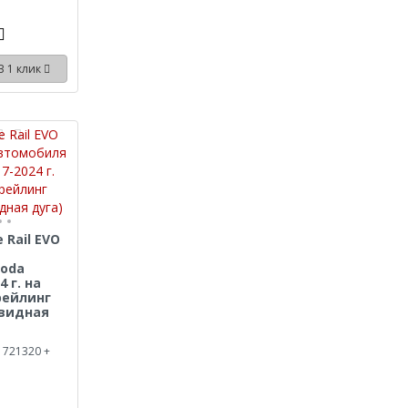
В 1 клик
 Rail EVO
koda
4 г. на
рейлинг
овидная
 721320 +