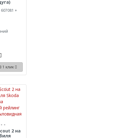
уга)
 607081 +
иний
В 1 клик
cout 2 на
биля