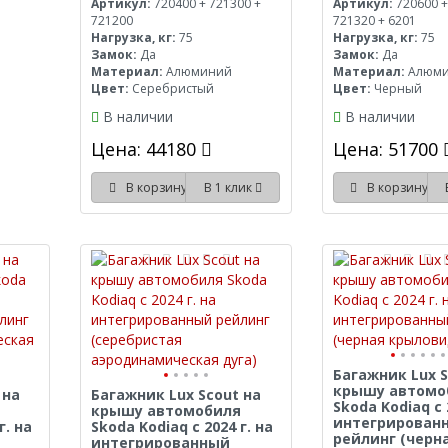
Артикул:
720400 + 721300 +
Артикул:
720600 +
721200
721320 + 6201
Нагрузка, кг:
75
Нагрузка, кг:
75
Замок:
Да
Замок:
Да
Материал:
Алюминий
Материал:
Алюм
Цвет:
Серебристый
Цвет:
Черный
В наличии
В наличии
Цена: 44180
Цена: 51700
В корзину
В 1 клик
В корзину
Багажник Lux S
крышу автомо
 на
Багажник Lux Scout на
Skoda Kodiaq с 
крышу автомобиля
интегрирован
г. на
Skoda Kodiaq с 2024 г. на
рейлинг (черн
интегрированный