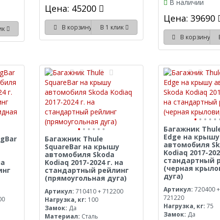
В наличии
Цена: 45200
Цена: 39690
В корзину
В 1 клик
лик
В корзину
Багажник Thule
Edge на крышу
ngBar
Багажник Thule
автомобиля S
SquareBar на крышу
Kodiaq 2017-202
автомобиля Skoda
стандартный 
на
Kodiaq 2017-2024 г. на
(черная крыл
инг
стандартный рейлинг
дуга)
(прямоугольная дуга)
Артикул:
720400 +
Артикул:
710410 + 712200
721220
00
Нагрузка, кг:
100
Нагрузка, кг:
75
Замок:
Да
Замок:
Да
Материал:
Сталь