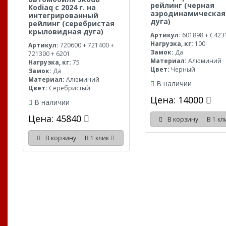
рейлинг (черная
Kodiaq с 2024 г. на
аэродинамическая
интегрированный
дуга)
рейлинг (серебристая
крыловидная дуга)
Артикул:
601898 + C423
Нагрузка, кг:
100
Артикул:
720600 + 721400 +
Замок:
Да
721300 + 6201
Материал:
Алюминий
Нагрузка, кг:
75
Цвет:
Черный
Замок:
Да
Материал:
Алюминий
В наличии
Цвет:
Серебристый
Цена: 14000
В наличии
Цена: 45840
В корзину
В 1 к
В корзину
В 1 клик