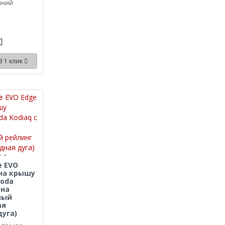
иний
В 1 клик
e EVO
l на крышу
koda
 на
ный
ая
уга)