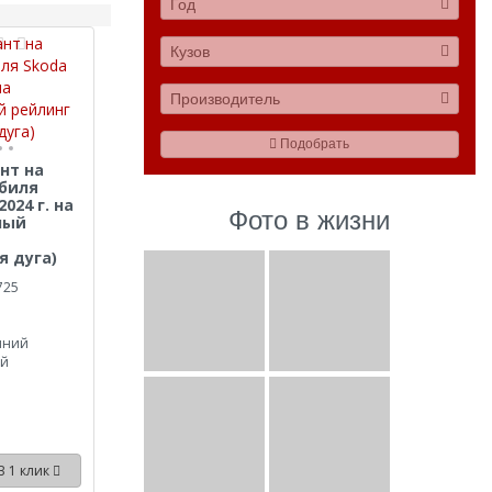
Год
Кузов
Производитель
Подобрать
нт на
биля
2024 г. на
Фото в жизни
ный
я дуга)
725
иний
ый
В 1 клик