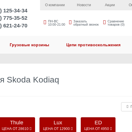
О компании
Новости
Акции
О
) 125-34-34
) 775-35-52
ПН-ВС
Заказать
Сравнение
) 621-24-70
10:00-21:00
обратный звонок
товаров (0)
Грузовые корзины
Цепи противоскольжения
я Skoda Kodiaq
П
Thule
Lux
ED
ЦЕНА ОТ 28610
ЦЕНА ОТ 12900
ЦЕНА ОТ 4950