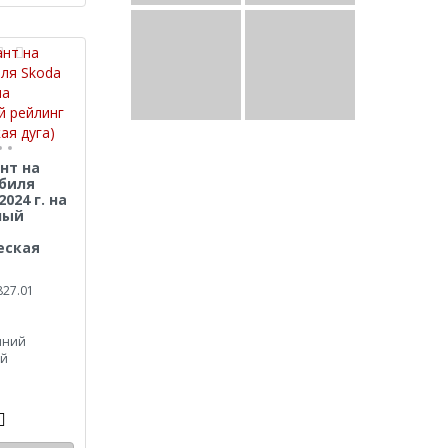
нт на
биля
2024 г. на
ный
еская
827.01
иний
ый