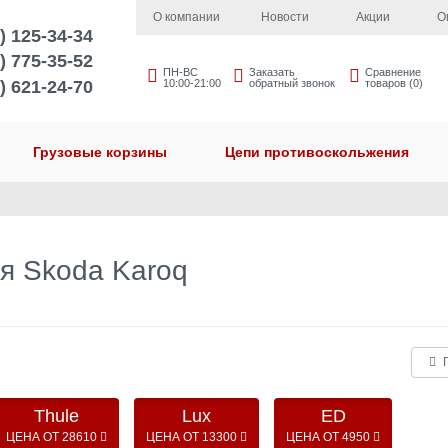
О компании
Новости
Акции
О
) 125-34-34
) 775-35-52
ПН-ВС
Заказать
Сравнение
) 621-24-70
10:00-21:00
обратный звонок
товаров (0)
Грузовые корзины
Цепи противоскольжения
я Skoda Karoq
П
Thule
Lux
ED
ЦЕНА ОТ 28610
ЦЕНА ОТ 13300
ЦЕНА ОТ 4950