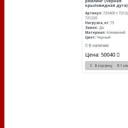
рейлинг (черная
крыловидная дуга)
Артикул:
720400 + 7213
721220
Нагрузка, кг:
75
Замок:
Да
Материал:
Алюминий
Цвет:
Черный
В наличии
Цена: 50040
В корзину
В 1 к