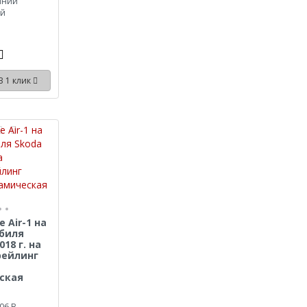
иний
ый
В 1 клик
 Air-1 на
биля
018 г. на
рейлинг
ская
06.B