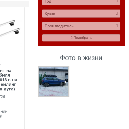
Год
Кузов
Производитель
Подобрать
Фото в жизни
нт на
биля
018 г. на
рейлинг
я дуга)
726
иний
ый