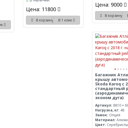
Цена: 9000
Цена: 11800
В корзину
В корзину
В 1 клик
лик
Багажник Атла
крышу автомо
Skoda Karoq с 2
стандартный 
(аэродинамич
эконом дуга)
Артикул:
8810 + 6
Нагрузка, кг:
48
Замок:
Опция
Материал:
Алюм
Цвет:
Серебрист