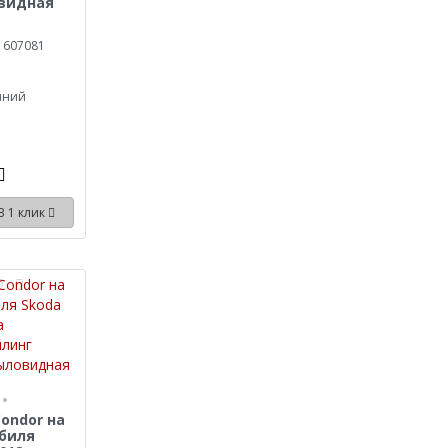
овидная
 607081
иний
В 1 клик
ondor на
биля