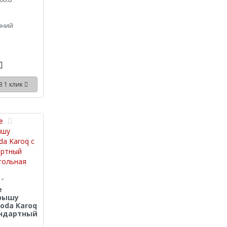
иний
В 1 клик
e
крышу
oda Karoq
тандартный