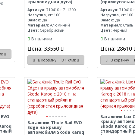
крыловидная дуга)
(прямоугольна
20
Артикул:
710410 + 711300
Артикул:
710410 +
Нагрузка, кг:
100
Нагрузка, кг:
100
Замок:
Да
Замок:
Да
Материал:
Алюминий
Материал:
Сталь
Цвет:
Серебристый
Цвет:
Черный
В наличии
В наличии
Цена: 33550
Цена: 28610
лик
В корзину
В 1 клик
В корзину
 EVO
Багажник Lux C
крышу автомо
Багажник Thule Rail EVO
Karoq
Skoda Karoq с 2
Edge на крышу
ртный
стандартный 
автомобиля Skoda Karoq