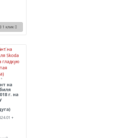
В 1 клик
нт на
биля
018 г. на
у
уга)
824.01 +