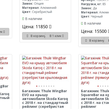
Замок:
Опция
Нагрузка, кг:
85
Материал:
Алюминий
Замок:
Да
Цвет:
Серебристый
Материал:
Алюм
Цвет:
Черный
В наличии
В наличии
Цена: 11850
Цена: 15500
лик
В корзину
В 1 клик
В корзину
ngBar
Багажник Thule WingBar
Багажник Thul
Karoq
EVO на крышу
SquareBar на 
ртный
автомобиля Skoda Karoq
автомобиля Sk
с 2018 г. на стандартный
с 2018 г. на с
рейлинг (серебристая
рейлинг