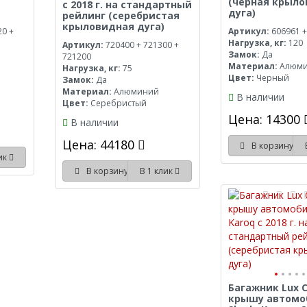
(черная крыл
с 2018 г. на стандартный
дуга)
рейлинг (серебристая
крыловидная дуга)
20 +
Артикул:
606961 +
Нагрузка, кг:
120
Артикул:
720400 + 721300 +
Замок:
Да
721200
Материал:
Алюм
Нагрузка, кг:
75
Цвет:
Черный
Замок:
Да
Материал:
Алюминий
В наличии
Цвет:
Серебристый
Цена: 14300
В наличии
Цена: 44180
В корзину
лик
В корзину
В 1 клик
Багажник Lux C
крышу автомо