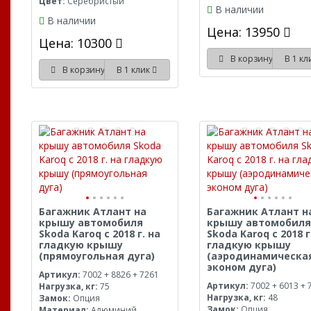
Цвет:
Серебристый
В наличии
В наличии
Цена: 13950
Цена: 10300
В корзину
В 1 к
В корзину
В 1 клик
Багажник Атлант на
Багажник Атлант н
крышу автомобиля
крышу автомобиля
Skoda Karoq с 2018 г. на
Skoda Karoq с 2018 г
гладкую крышу
гладкую крышу
(прямоугольная дуга)
(аэродинамическа
эконом дуга)
Артикул:
7002 + 8826 + 7261
Артикул:
7002 + 6013 + 
Нагрузка, кг:
75
Нагрузка, кг:
48
Замок:
Опция
Замок:
Опция
Материал:
Алюминий