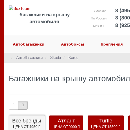
8 (495
В Москве
багажники на крышу
8 (800
По России
автомобиля
8 (925
Max и ТГ
Автобагажники
Автобоксы
Крепления
Автобагажники
Skoda
Karoq
Багажники на крышу автомобил
Все бренды
Атлант
Turtle
ЦЕНА ОТ 4950
ЦЕНА ОТ 9000
ЦЕНА ОТ 15500