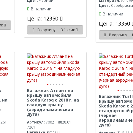
Цвет:
Черный
Материал:
Алюм
Цвет:
Серебрист
В наличии
В наличии
Цена: 12350
Цена: 13350
лик
В корзину
В 1 клик
В корзину
а
Багажник Атлант на
крышу автомобиля
Багажник Turtle
. на
Skoda Karoq с 2018 г. на
крышу автомо
гладкую крышу
Skoda Karoq с 2
я
(аэродинамическая
стандартный 
дуга)
(черная
аэродинамиче
7261
Артикул:
7002 + 8828.01 +
дуга)
7261
Нагрузка, кг:
100
Артикул:
TUR.A1.1