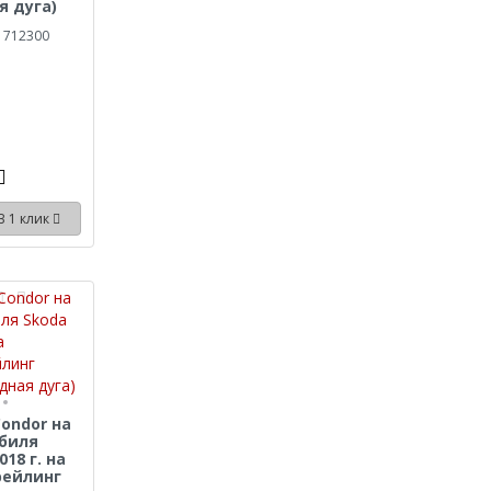
я дуга)
 712300
В 1 клик
ondor на
биля
018 г. на
рейлинг