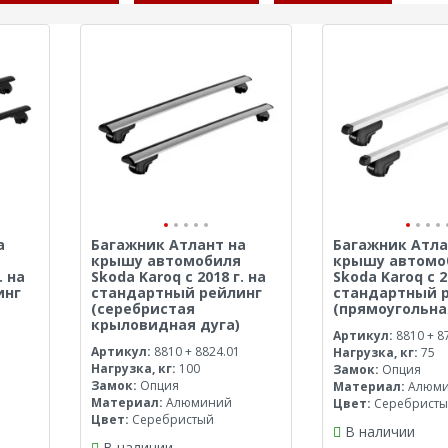
а
Багажник Атлант на
Багажник Атла
крышу автомобиля
крышу автомо
. на
Skoda Karoq с 2018 г. на
Skoda Karoq с 2
инг
стандартный рейлинг
стандартный 
(серебристая
(прямоугольна
крыловидная дуга)
Артикул:
8810 + 8
Артикул:
8810 + 8824.01
Нагрузка, кг:
75
Нагрузка, кг:
100
Замок:
Опция
Замок:
Опция
Материал:
Алюм
Материал:
Алюминий
Цвет:
Серебрист
Цвет:
Серебристый
В наличии
В наличии