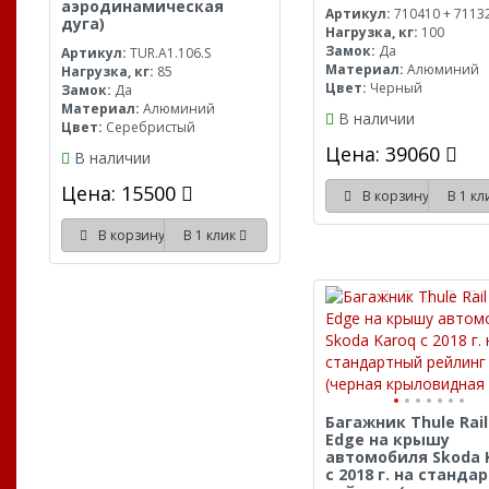
аэродинамическая
Артикул:
710410 + 7113
дуга)
Нагрузка, кг:
100
Замок:
Да
Артикул:
TUR.A1.106.S
Материал:
Алюминий
Нагрузка, кг:
85
Цвет:
Черный
Замок:
Да
Материал:
Алюминий
В наличии
Цвет:
Серебристый
Цена: 39060
В наличии
Цена: 15500
В корзину
В 1 к
В корзину
В 1 клик
Багажник Thule Rail
Edge на крышу
автомобиля Skoda 
с 2018 г. на станда