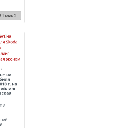
В 1 клик
нт на
биля
018 г. на
рейлинг
еская
013
иний
ый