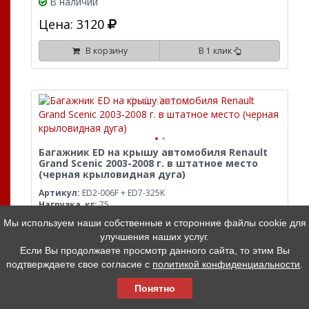
В наличии
Цена: 3120
В корзину
В 1 клик
Багажник ED на крышу автомобиля Renault
Grand Scenic 2003-2008 г. в штатное место
(черная крыловидная дуга)
Артикул:
ED2-006F + ED7-325K
Нагрузка, кг:
75
Замок:
Нет
Мы используем наши собственные и сторонние файлы cookie для
Материал:
Алюминий
улучшения наших услуг.
Цвет:
Черный
Если Вы продолжаете просмотр данного сайта, то этим Вы
Нет в наличии
подтверждаете свое согласие с
политикой конфиденциальности
.
Цена: 7260
Понятно
В корзину
В 1 клик