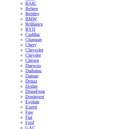
BAIC
Belgee
Bentley
BMW
Brilliance
BYD
Cadillac
Changan
Chery
Chevrolet
Chrysler
Citroen
Daewoo
Daihatsu
Datsun
Denza
Dodge
DongFeng
Doninvest
Evolute
Exeed
Faw
Fiat
Ford
GAC