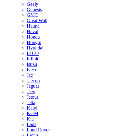
Geely
Genesis
GMC
Great Wall
Haima
Haval
Honda
Hongqi
Hyundai
IKCO
Infiniti
Isuzu
Iveco
Jac
Jaecoo
Jaguar
Jeep
Jetour
Jetta
Kaiyi
KGM
Kia
Lada
Land Rover
Lexus