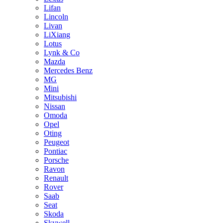
Lifan
Lincoln
Livan
LiXiang
Lotus
Lynk & Co
Mazda
Mercedes Benz
MG
Mini
Mitsubishi
Nissan
Omoda
Opel
Oting
Peugeot
Pontiac
Porsche
Ravon
Renault
Rover
Saab
Seat
Skoda
Skywell