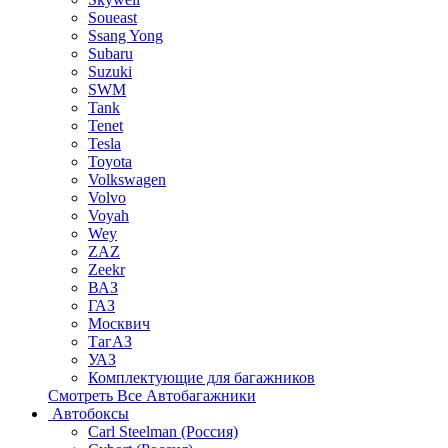
Soueast
Ssang Yong
Subaru
Suzuki
SWM
Tank
Tenet
Tesla
Toyota
Volkswagen
Volvo
Voyah
Wey
ZAZ
Zeekr
ВАЗ
ГАЗ
Москвич
ТагАЗ
УАЗ
Комплектующие для багажников
Смотреть Все Автобагажники
Автобоксы
Carl Steelman (Россия)