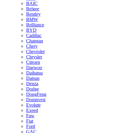
BAIC
Belgee
Bentley
BMW
Brilliance
BYD
Cadillac
Changan
Chery
Chevrolet
Chrysler
Citroen
Daewoo
Daihatsu
Datsun
Denza
Dodge
DongFeng
Doninvest
Evolute
Exeed
Faw
Fiat
Ford
GAC