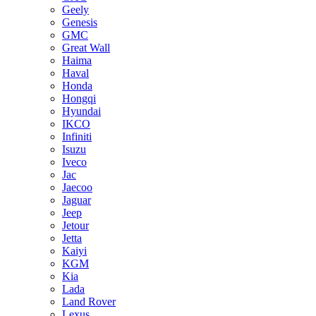
Geely
Genesis
GMC
Great Wall
Haima
Haval
Honda
Hongqi
Hyundai
IKCO
Infiniti
Isuzu
Iveco
Jac
Jaecoo
Jaguar
Jeep
Jetour
Jetta
Kaiyi
KGM
Kia
Lada
Land Rover
Lexus