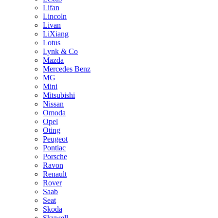
Lifan
Lincoln
Livan
LiXiang
Lotus
Lynk & Co
Mazda
Mercedes Benz
MG
Mini
Mitsubishi
Nissan
Omoda
Opel
Oting
Peugeot
Pontiac
Porsche
Ravon
Renault
Rover
Saab
Seat
Skoda
Skywell