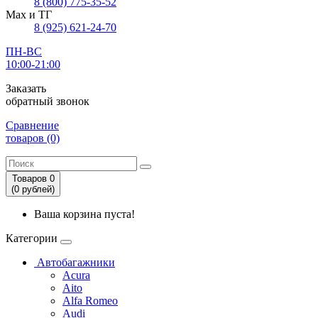
8 (800) 775-35-52
Max и ТГ
8 (925) 621-24-70
ПН-ВС
10:00-21:00
Заказать
обратный звонок
Сравнение
товаров (0)
Товаров 0
(0
рублей
)
Ваша корзина пуста!
Категории
Автобагажники
Acura
Aito
Alfa Romeo
Audi