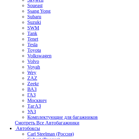
Soueast
Ssang Yong
Subaru
Suzuki
SWM
Tank
Tenet
Tesla
Toyota
Volkswagen
Volvo
Voyah
Wey
ZAZ
Zeekr
ВАЗ
ГАЗ
Москвич
ТагАЗ
УАЗ
Комплектующие для багажников
Смотреть Все Автобагажники
Автобоксы
Carl Steelman (Россия)