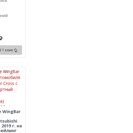
06.B
иний
В 1 клик
e WingBar
tsubishi
 2019 г. на
рейлинг