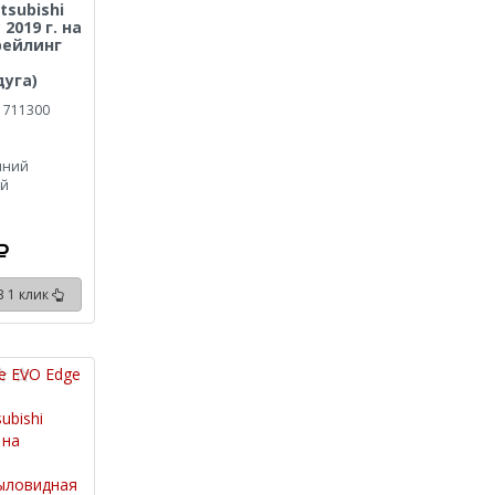
tsubishi
 2019 г. на
рейлинг
уга)
 711300
иний
ый
В 1 клик