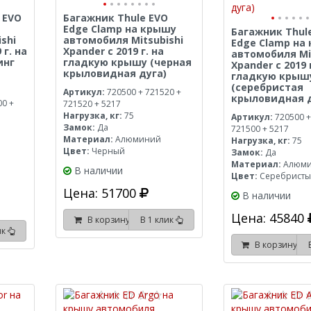
 EVO
Багажник Thule EVO
Edge Clamp на крышу
Багажник Thul
shi
автомобиля Mitsubishi
Edge Clamp на
 г. на
Xpander с 2019 г. на
автомобиля Mi
инг
гладкую крышу (черная
Xpander с 2019 
крыловидная дуга)
гладкую крыш
(серебристая
Артикул:
720500 + 721520 +
крыловидная д
00 +
721520 + 5217
Нагрузка, кг:
75
Артикул:
720500 +
Замок:
Да
721500 + 5217
Материал:
Алюминий
Нагрузка, кг:
75
Цвет:
Черный
Замок:
Да
Материал:
Алюм
В наличии
Цвет:
Серебрист
Цена: 51700
В наличии
Цена: 45840
В корзину
В 1 клик
ик
В корзину