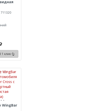
овидная
 711320
иний
В 1 клик
e WingBar