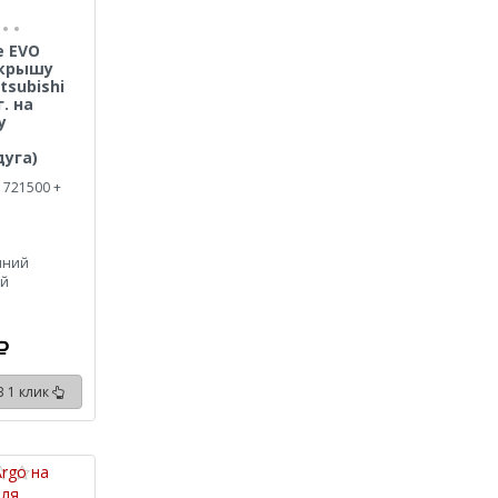
e EVO
 крышу
tsubishi
г. на
у
уга)
 721500 +
иний
ый
В 1 клик