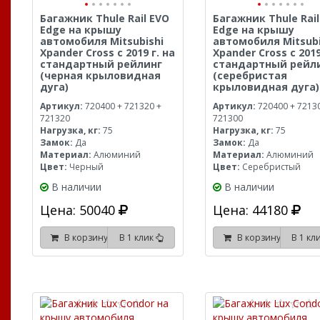
Багажник Thule Rail EVO
Багажник Thule Rail
Edge на крышу
Edge на крышу
автомобиля Mitsubishi
автомобиля Mitsubi
Xpander Cross с 2019 г. на
Xpander Cross с 2019
стандартный рейлинг
стандартный рейл
(черная крыловидная
(серебристая
дуга)
крыловидная дуга)
Артикул:
720400 + 721320 +
Артикул:
720400 + 7213
721320
721300
Нагрузка, кг:
75
Нагрузка, кг:
75
Замок:
Да
Замок:
Да
Материал:
Алюминий
Материал:
Алюминий
Цвет:
Черный
Цвет:
Серебристый
В наличии
В наличии
Цена: 50040
Цена: 44180
В корзину
В 1 клик
В корзину
В 1 кл