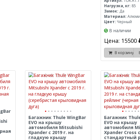
Артикул:
TUR.A1.1
Нагрузка, кг:
85
Замок:
Да
Материал:
Алюм
Цвет:
Черный
В наличии
Цена: 15500
В корзину
ngBar
Багажник Thule WingBar
Багажник Thul
shi
EVO на крышу
EVO на крышу
автомобиля Mitsubishi
автомобиля Mi
рная
Xpander с 2019 г. на
Xpander Cross с
гладкую крышу
стандартный 