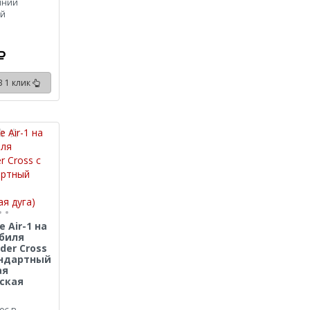
иний
ый
В 1 клик
 Air-1 на
биля
der Cross
тандартный
ая
ская