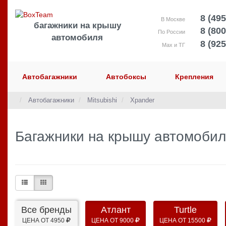
8 (495
В Москве
багажники на крышу
8 (800
По России
автомобиля
8 (925
Max и ТГ
Автобагажники
Автобоксы
Крепления
Автобагажники
Mitsubishi
Xpander
Багажники на крышу автомобиля
Все бренды
Атлант
Turtle
ЦЕНА ОТ 4950
ЦЕНА ОТ 9000
ЦЕНА ОТ 15500