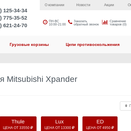
О компании
Новости
Акции
О
) 125-34-34
) 775-35-52
ПН-ВС
Заказать
Сравнение
) 621-24-70
10:00-21:00
обратный звонок
товаров (0)
Грузовые корзины
Цепи противоскольжения
 Mitsubishi Xpander
П
Thule
Lux
ED
ЦЕНА ОТ 33550
ЦЕНА ОТ 13300
ЦЕНА ОТ 4950