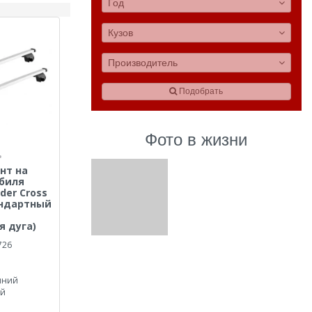
Год
Кузов
Производитель
Подобрать
Фото в жизни
нт на
биля
der Cross
тандартный
я дуга)
726
иний
ый