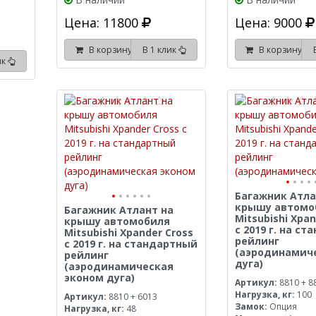
Цена: 11800
Цена: 9000
В корзину
В 1 клик
В корзину
ик
Багажник Атла
крышу автомо
Багажник Атлант на
Mitsubishi Xpan
крышу автомобиля
с 2019 г. на с
Mitsubishi Xpander Cross
рейлинг
с 2019 г. на стандартный
(аэродинамич
рейлинг
дуга)
(аэродинамическая
эконом дуга)
Артикул:
8810 + 8
Нагрузка, кг:
100
Артикул:
8810 + 6013
Замок:
Опция
Нагрузка, кг:
48