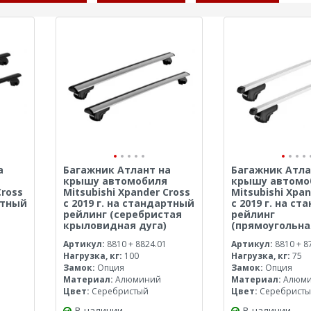
а
Багажник Атлант на
Багажник Атла
крышу автомобиля
крышу автомо
Cross
Mitsubishi Xpander Cross
Mitsubishi Xpan
ртный
с 2019 г. на стандартный
с 2019 г. на с
рейлинг (серебристая
рейлинг
крыловидная дуга)
(прямоугольна
Артикул:
8810 + 8824.01
Артикул:
8810 + 8
Нагрузка, кг:
100
Нагрузка, кг:
75
Замок:
Опция
Замок:
Опция
Материал:
Алюминий
Материал:
Алюм
Цвет:
Серебристый
Цвет:
Серебрист
В наличии
В наличии