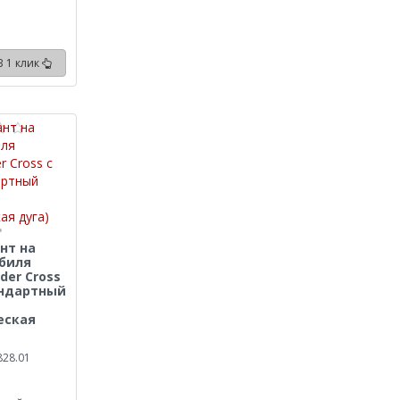
В 1 клик
нт на
биля
der Cross
тандартный
еская
828.01