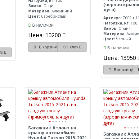
Нагрузка, кг:
100
(черная крыл
Замок:
Опция
дуга)
Материал:
Алюминий
Цвет:
Серебристый
Артикул:
7002 + 1
Нагрузка, кг:
100
В наличии
Замок:
Опция
Материал:
Алюм
Цена: 10200
Цвет:
Черный
В корзину
В 1 клик
В наличии
лик
Цена: 13950
В корзину
Багажник Атлант на
крышу автомобиля
Багажник Атла
Hyundai Tucson 2015-2021
крышу автомо