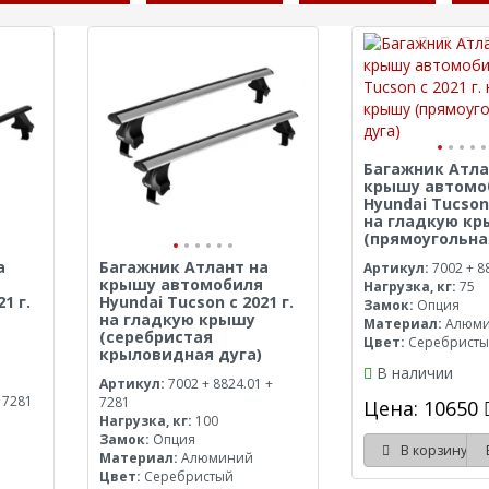
Багажник Атла
крышу автомо
Hyundai Tucson 
на гладкую к
(прямоугольна
а
Багажник Атлант на
Артикул:
7002 + 8
крышу автомобиля
Нагрузка, кг:
75
1 г.
Hyundai Tucson с 2021 г.
Замок:
Опция
на гладкую крышу
Материал:
Алюм
(серебристая
Цвет:
Серебрист
крыловидная дуга)
В наличии
Артикул:
7002 + 8824.01 +
 7281
7281
Цена: 10650
Нагрузка, кг:
100
Замок:
Опция
В корзину
Материал:
Алюминий
Цвет:
Серебристый