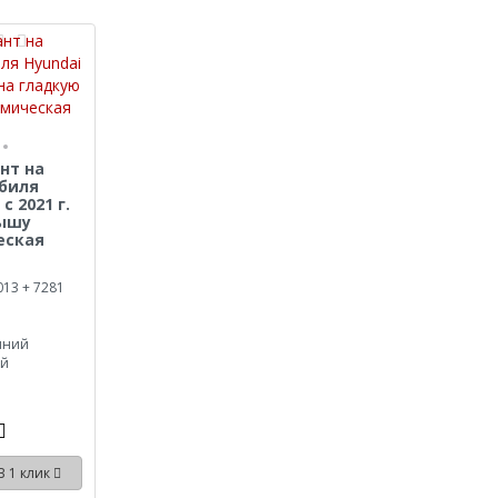
нт на
биля
с 2021 г.
рышу
еская
013 + 7281
иний
ый
В 1 клик