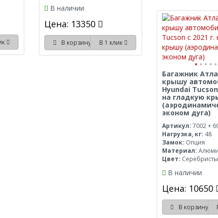
В наличии
Цена: 13350
лик
В корзину
В 1 клик
Багажник Атла
крышу автомо
Hyundai Tucson 
на гладкую к
(аэродинамич
эконом дуга)
Артикул:
7002 + 6
Нагрузка, кг:
48
Замок:
Опция
Материал:
Алюм
Цвет:
Серебрист
В наличии
Цена: 10650
В корзину