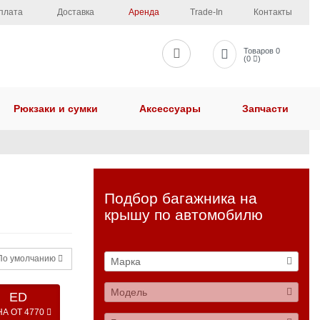
плата
Доставка
Аренда
Trade-In
Контакты
Товаров 0
(0
)
Рюкзаки и сумки
Аксессуары
Запчасти
Подбор багажника на
крышу по автомобилю
о умолчанию
Марка
Модель
ED
А ОТ 4770