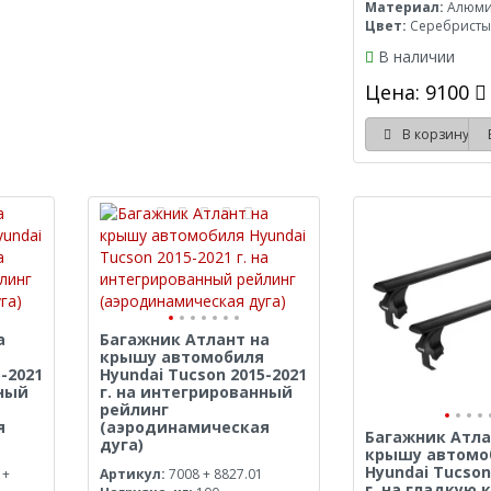
Материал:
Алюм
Цвет:
Серебрист
В наличии
Цена: 9100
В корзину
а
Багажник Атлант на
крышу автомобиля
-2021
Hyundai Tucson 2015-2021
нный
г. на интегрированный
рейлинг
я
(аэродинамическая
Багажник Атла
дуга)
крышу автомо
Hyundai Tucson
 +
Артикул:
7008 + 8827.01
г. на гладкую