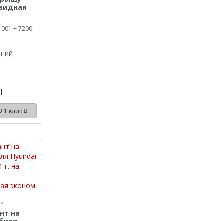
овидная
1001 + 7200
иний
В 1 клик
нт на
биля