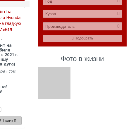
Год
Кузов
Производитель
Подобрать
нт на
биля
с 2021 г.
Фото в жизни
рышу
я дуга)
826 + 7281
иний
ый
В 1 клик