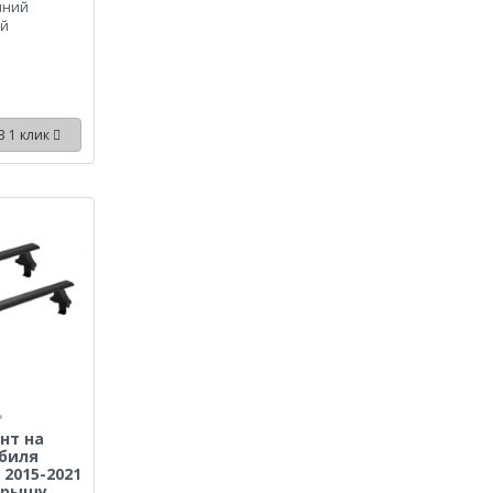
иний
ый
В 1 клик
нт на
биля
 2015-2021
 крышу