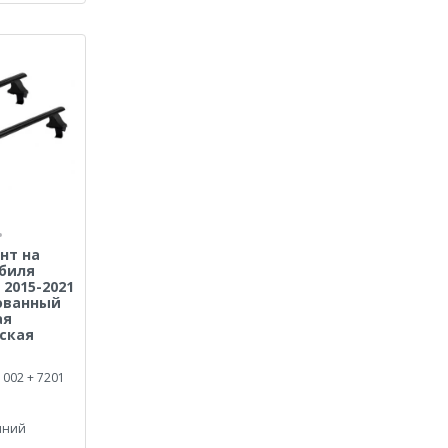
нт на
биля
 2015-2021
рованный
ая
ская
1002 + 7201
иний