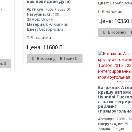
крыловидная дуга)
Цвет:
Серебрист
 +
Артикул:
7008 + 8823.01
В наличии
Нагрузка, кг:
100
Замок:
Опция
Цена: 10350
Материал:
Алюминий
Цвет:
Серебристый
В корзину
В наличии
Цена: 11600
В корзину
В 1 клик
лик
Багажник Атла
крышу автомо
Hyundai Tucson
г. на интегри
рейлинг
(прямоугольна
Артикул:
7008 + 8
Нагрузка, кг:
75
Замок:
Опция