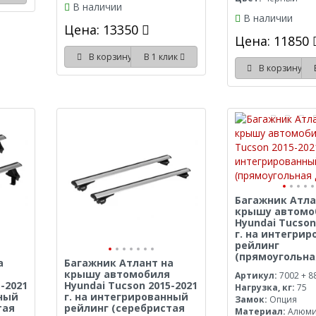
В наличии
В наличии
Цена: 13350
Цена: 11850
В корзину
В 1 клик
В корзину
Багажник Атла
крышу автомо
Hyundai Tucson
г. на интегри
рейлинг
(прямоугольна
а
Багажник Атлант на
крышу автомобиля
Артикул:
7002 + 8
-2021
Hyundai Tucson 2015-2021
Нагрузка, кг:
75
нный
г. на интегрированный
Замок:
Опция
тая
рейлинг (серебристая
Материал:
Алюм