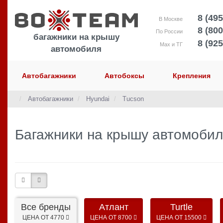
8 (495
В Москве
8 (800
По России
багажники на крышу
8 (925
Max и ТГ
автомобиля
Автобагажники
Автобоксы
Крепления
Автобагажники
Hyundai
Tucson
Багажники на крышу автомобил
Все бренды
Атлант
Turtle
ЦЕНА ОТ 4770
ЦЕНА ОТ 8700
ЦЕНА ОТ 15500