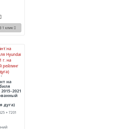
В 1 клик
нт на
биля
 2015-2021
рованный
я дуга)
825 + 7201
иний