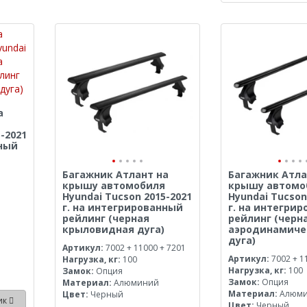
а
-2021
нный
Багажник Атлант на
Багажник Атла
крышу автомобиля
крышу автомо
Hyundai Tucson 2015-2021
Hyundai Tucson
г. на интегрированный
г. на интегри
рейлинг (черная
рейлинг (черн
крыловидная дуга)
аэродинамиче
дуга)
Артикул:
7002 + 11000 + 7201
Артикул:
7002 + 1
Нагрузка, кг:
100
Нагрузка, кг:
100
Замок:
Опция
Замок:
Опция
Материал:
Алюминий
Материал:
Алюм
Цвет:
Черный
лик
Цвет:
Черный