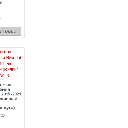
ый
В 1 клик
нт на
биля
 2015-2021
рованный
я дуга)
725