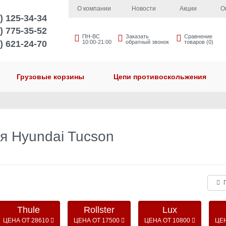
О компании
Новости
Акции
О
) 125-34-34
) 775-35-52
ПН-ВС
Заказать
Сравнение
) 621-24-70
10:00-21:00
обратный звонок
товаров (0)
Грузовые корзины
Цепи противоскольжения
я Hyundai Tucson
П
Thule
Rollster
Lux
ЦЕНА ОТ 28610
ЦЕНА ОТ 17500
ЦЕНА ОТ 10800
ЦЕН