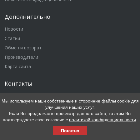
Дополнительно
Новости
Статьи
Обмен и возврат
Производители
Карта сайта
Контакты
Мы используем наши собственные и сторонние файлы cookie для
г. Москва, ул. 5-я Кабельная, д. 2, стр. 1, ТЦ СпортEX, 1 этаж
улучшения наших услуг.
(бесплатная парковка)
Если Вы продолжаете просмотр данного сайта, то этим Вы
подтверждаете свое согласие с
политикой конфиденциальности
.
8 (495) 125-34-34
Понятно
8 (800) 775-35-52