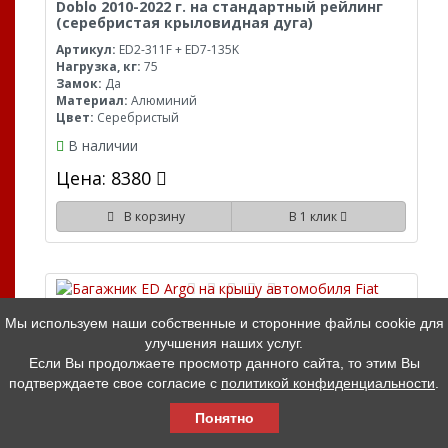
Doblo 2010-2022 г. на стандартный рейлинг
(серебристая крыловидная дуга)
Артикул:
ED2-311F + ED7-135K
Нагрузка, кг:
75
Замок:
Да
Материал:
Алюминий
Цвет:
Серебристый
В наличии
Цена: 8380
В корзину
В 1 клик
Мы используем наши собственные и сторонние файлы cookie для
улучшения наших услуг.
Багажник ED Argo на крышу автомобиля Fiat
Если Вы продолжаете просмотр данного сайта, то этим Вы
Doblo 2010-2022 г. на стандартный рейлинг
подтверждаете свое согласие с
политикой конфиденциальности
.
(серебристая аэродинамическая дуга)
Понятно
Артикул:
ED2-311F + ED7-035A
Нагрузка, кг:
75