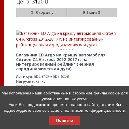
Цена: 3120
В корзину
В 1 клик
Багажник ED Argo на крышу автомобиля
Citroen C4 Aircross 2012-2017 г. на
интегрированный рейлинг (черная
аэродинамическая дуга)
Артикул:
ED2-312F + ED7-625B
Нагрузка, кг:
75
Замок:
Да
Материал:
Алюминий
Мы используем наши собственные и сторонние файлы cookie для
Цвет:
Черный
улучшения наших услуг.
В наличии
Если Вы продолжаете просмотр данного сайта, то этим Вы
подтверждаете свое согласие с
политикой конфиденциальности
.
Цена: 7710
Понятно
В корзину
В 1 клик