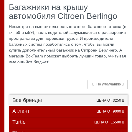
Багажники на крышу
автомобиля Citroen Berlingo
Несмотря на вместительность штатного багажного отсека (в
т.ч. b9 и м59), часть водителей задумывается о расширении
пространства для перевозки грузов. И производители
багажных систем позаботились о том, чтобы вы могли
купить дополнительный багажник на Ситроен Берлинго. А
магазин BoxTeam поможет выбрать лучший товар, учитывая
имеющийся бюджет!
По умолчанию
Все бренды
ЦЕНА ОТ 3250
Атлант
ЦЕНА ОТ 9000
Turtle
ЦЕНА ОТ 15500