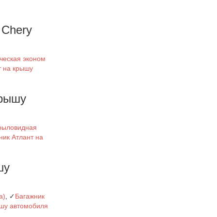
 Chery
ическая эконом
т на крышу
крышу
крыловидная
ник Атлант на
шу
а)
, ✓
Багажник
ышу автомобиля