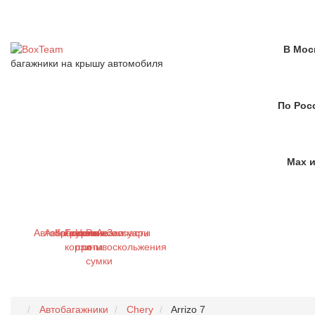
В Мос
багажники на крышу автомобиля
По Рос
Max и
Автобагажники
Автобоксы
Крепления
Грузовые
Цепи
Рюкзаки
Аксессуары
Запчасти
корзины
противоскольжения
и
сумки
Автобагажники
Chery
Arrizo 7