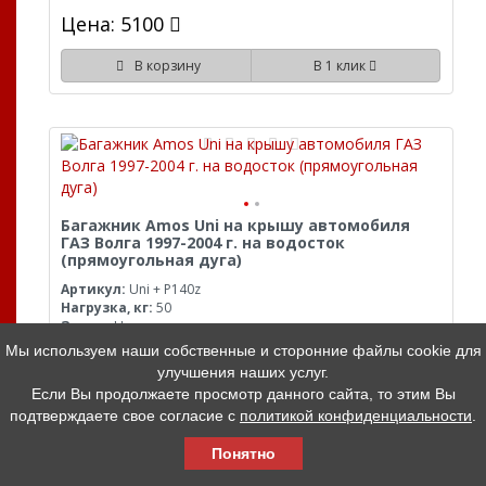
Цена: 5100
В корзину
В 1 клик
Багажник Amos Uni на крышу автомобиля
ГАЗ Волга 1997-2004 г. на водосток
(прямоугольная дуга)
Артикул:
Uni + P140z
Нагрузка, кг:
50
Замок:
Нет
Материал:
Сталь
Мы используем наши собственные и сторонние файлы cookie для
Цвет:
Черный
улучшения наших услуг.
В наличии
Если Вы продолжаете просмотр данного сайта, то этим Вы
подтверждаете свое согласие с
политикой конфиденциальности
.
Цена: 4800
Понятно
В корзину
В 1 клик